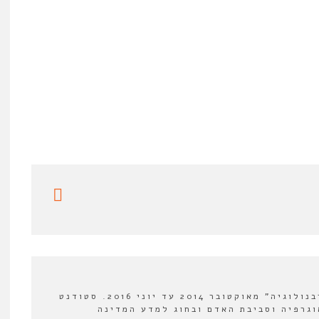
עורך מדור ספרים ב"אורבנולוגיה" מאוקטובר 2014 עד יוני 2016. סטודנט
וגרפיה וסביבת האדם ובחוג למדע המדינה