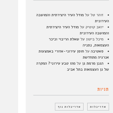
זוהר טל
על
מודל העיר היצירתית והמושבה
העירונית
יואב קוטיק
על
מודל העיר היצירתית
והמושבה העירונית
מיכל ביטון
על
שאלת הריבוי וכיכר
העצמאות, נתניה
סאטיבה
על
חוסן עירוני-אזורי באמצעות
אנרגיה מתחדשת
הגנן מרמת גן
על
מהו טבע עירוני? המקרה
של גן העצמאות בתל אביב
תגיות
אדריכלות
אדריכלות נוף