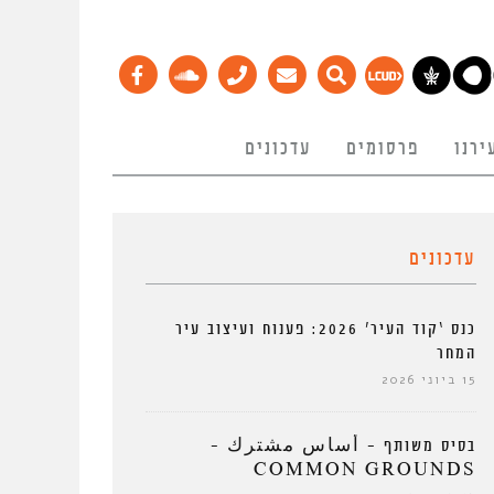
ירנו
פרסומים
עדכונים
עדכונים
כנס ‘קוד העיר’ 2026: פענוח ועיצוב עיר
המחר
15 ביוני 2026
בסיס משותף – أساس مشترك –
COMMON GROUNDS