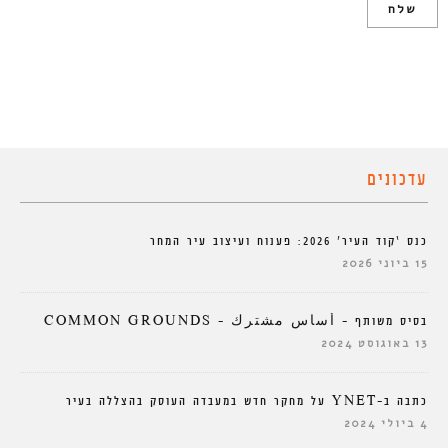
עדכונים
כנס ‘קוד העיר’ 2026: פענוח ועיצוב עיר המחר
15 ביוני 2026
בסיס משותף – أساس مشترك – COMMON GROUNDS
13 באוגוסט 2024
כתבה ב-YNET על מחקר חדש במעבדה העוסק בהצללה בעיר
4 ביולי 2024