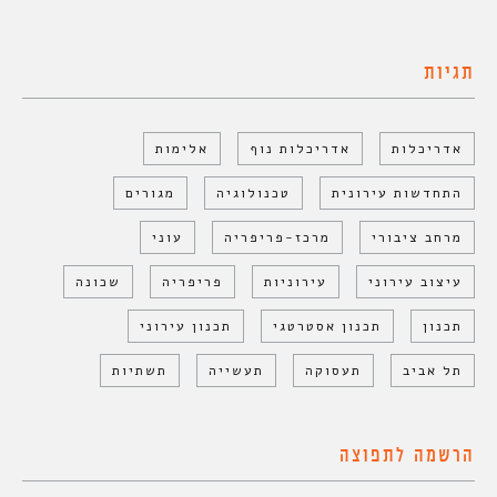
תגיות
אדריכלות
אדריכלות נוף
אלימות
התחדשות עירונית
טכנולוגיה
מגורים
מרחב ציבורי
מרכז-פריפריה
עוני
עיצוב עירוני
עירוניות
פריפריה
שכונה
תכנון
תכנון אסטרטגי
תכנון עירוני
תל אביב
תעסוקה
תעשייה
תשתיות
הרשמה לתפוצה