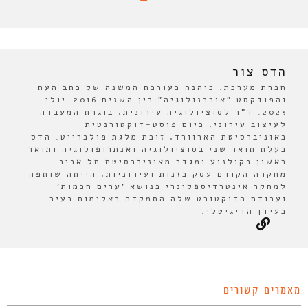
הדס צור
חברת מערכת. כיהנה כעורכת המשנה של כתב העת
והפודקסט "אורבנולוגיה" בין השנים 2016-יולי
2023. ד"ר לסוציולוגיה עירונית, בוגרת המעבדה
לעיצוב עירוני, כיום פוסט-דוקטורנטית
באוניברסיטת הארוורד, זוכת מלגת פולברייט. הדס
בעלת תואר שני בסוציולוגיה ואנתרופולוגיה ותואר
ראשון בקולנוע ומגדר מאוניברסיטת תל אביב.
מחקרה הקודם עסק בזנות ועירוניות, הייתה שותפה
למחקר אינטרדיספלינרי בנושא 'ערים חכמות'
ועבודת הדוקטורט שלה התמקדה באלימות בעיר
בעידן הדיגיטלי.
מאמרים קשורים