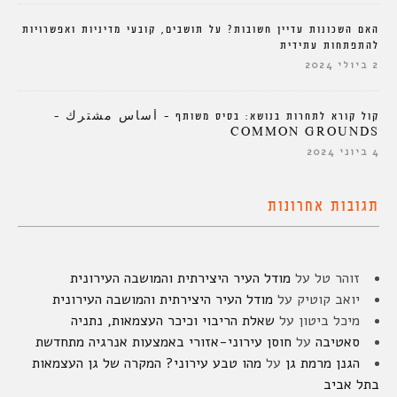
האם השכונות עדיין חשובות? על תושבים, קובעי מדיניות ואפשרויות
להתפתחות עתידית
2 ביולי 2024
קול קורא לתחרות בנושא: בסיס משותף – أساس مشترك –
COMMON GROUNDS
4 ביוני 2024
תגובות אחרונות
זוהר טל
על
מודל העיר היצירתית והמושבה העירונית
יואב קוטיק
על
מודל העיר היצירתית והמושבה העירונית
מיכל ביטון
על
שאלת הריבוי וכיכר העצמאות, נתניה
סאטיבה
על
חוסן עירוני-אזורי באמצעות אנרגיה מתחדשת
הגנן מרמת גן
על
מהו טבע עירוני? המקרה של גן העצמאות
בתל אביב