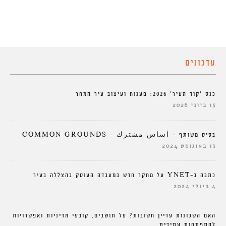
עדכונים
כנס ‘קוד העיר’ 2026: פענוח ועיצוב עיר המחר
15 ביוני 2026
בסיס משותף – أساس مشترك – COMMON GROUNDS
13 באוגוסט 2024
כתבה ב-YNET על מחקר חדש במעבדה העוסק בהצללה בעיר
4 ביולי 2024
האם השכונות עדיין חשובות? על תושבים, קובעי מדיניות ואפשרויות
להתפתחות עתידית