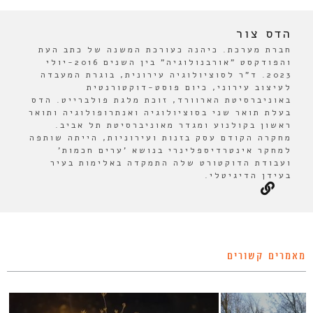
הדס צור
חברת מערכת. כיהנה כעורכת המשנה של כתב העת
והפודקסט "אורבנולוגיה" בין השנים 2016-יולי
2023. ד"ר לסוציולוגיה עירונית, בוגרת המעבדה
לעיצוב עירוני, כיום פוסט-דוקטורנטית
באוניברסיטת הארוורד, זוכת מלגת פולברייט. הדס
בעלת תואר שני בסוציולוגיה ואנתרופולוגיה ותואר
ראשון בקולנוע ומגדר מאוניברסיטת תל אביב.
מחקרה הקודם עסק בזנות ועירוניות, הייתה שותפה
למחקר אינטרדיספלינרי בנושא 'ערים חכמות'
ועבודת הדוקטורט שלה התמקדה באלימות בעיר
בעידן הדיגיטלי.
מאמרים קשורים