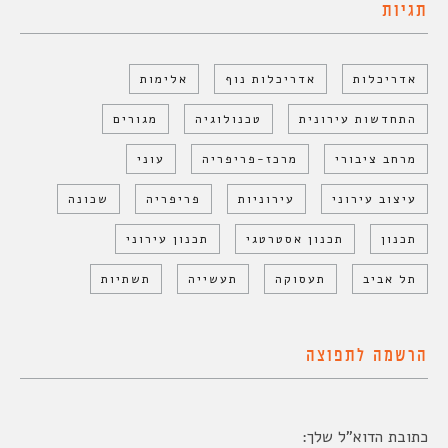
תגיות
אדריכלות
אדריכלות נוף
אלימות
התחדשות עירונית
טכנולוגיה
מגורים
מרחב ציבורי
מרכז-פריפריה
עוני
עיצוב עירוני
עירוניות
פריפריה
שכונה
תכנון
תכנון אסטרטגי
תכנון עירוני
תל אביב
תעסוקה
תעשייה
תשתיות
הרשמה לתפוצה
כתובת הדוא"ל שלך: