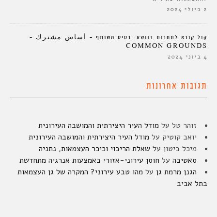
2 ביולי 2024
קול קורא לתחרות בנושא: בסיס משותף – أساس مشترك –
COMMON GROUNDS
4 ביוני 2024
תגובות אחרונות
זוהר טל
על
מודל העיר היצירתית והמושבה העירונית
יואב קוטיק
על
מודל העיר היצירתית והמושבה העירונית
מיכל ביטון
על
שאלת הריבוי וכיכר העצמאות, נתניה
סאטיבה
על
חוסן עירוני-אזורי באמצעות אנרגיה מתחדשת
הגנן מרמת גן
על
מהו טבע עירוני? המקרה של גן העצמאות
בתל אביב