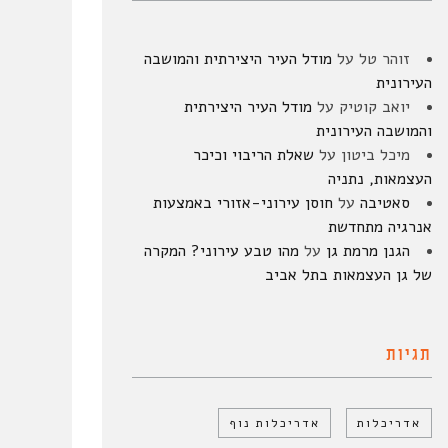
זוהר טל
על
מודל העיר היצירתית והמושבה
העירונית
יואב קוטיק
על
מודל העיר היצירתית
והמושבה העירונית
מיכל ביטון
על
שאלת הריבוי וכיכר
העצמאות, נתניה
סאטיבה
על
חוסן עירוני-אזורי באמצעות
אנרגיה מתחדשת
הגנן מרמת גן
על
מהו טבע עירוני? המקרה
של גן העצמאות בתל אביב
תגיות
אדריכלות
אדריכלות נוף