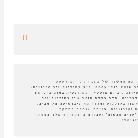
ורכת המשנה של כתב העת והפודקסט
"אורבנולוגיה" בין השנים 2016-יולי 2023. ד"ר לסוציולוגיה עירונית,
ירוני, כיום פוסט-דוקטורנטית באוניברסיטת
לברייט. הדס בעלת תואר שני בסוציולוגיה
אשון בקולנוע ומגדר מאוניברסיטת תל אביב.
 ועירוניות, הייתה שותפה למחקר
'ערים חכמות' ועבודת הדוקטורט שלה התמקדה
יגיטלי.