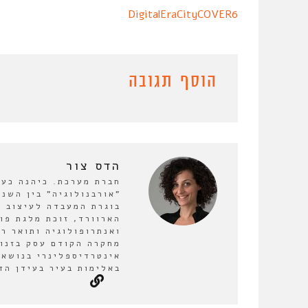
DigitalEraCityCOVER6
הוסף תגובה
הדס צור
חברת מערכת. כיהנה כע
בוגרת המעבדה לעיצוב ע
הארוורד, זוכת מלגת פו
ואנתרופולוגיה ותואר ר
מחקרה הקודם עסק בזנות
אינטרדיספלינרי בנושא 
באלימות בעיר בעידן הד