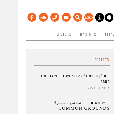
ירנו
פרסומים
עדכונים
עדכונים
כנס ‘קוד העיר’ 2026: פענוח ועיצוב עיר
המחר
15 ביוני 2026
בסיס משותף – أساس مشترك –
COMMON GROUNDS