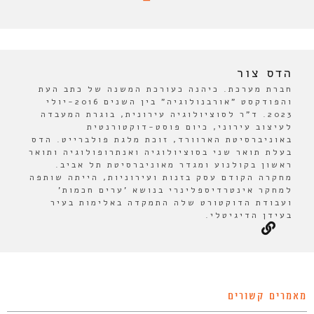
הדס צור
חברת מערכת. כיהנה כעורכת המשנה של כתב העת
והפודקסט "אורבנולוגיה" בין השנים 2016-יולי
2023. ד"ר לסוציולוגיה עירונית, בוגרת המעבדה
לעיצוב עירוני, כיום פוסט-דוקטורנטית
באוניברסיטת הארוורד, זוכת מלגת פולברייט. הדס
בעלת תואר שני בסוציולוגיה ואנתרופולוגיה ותואר
ראשון בקולנוע ומגדר מאוניברסיטת תל אביב.
מחקרה הקודם עסק בזנות ועירוניות, הייתה שותפה
למחקר אינטרדיספלינרי בנושא 'ערים חכמות'
ועבודת הדוקטורט שלה התמקדה באלימות בעיר
בעידן הדיגיטלי.
מאמרים קשורים