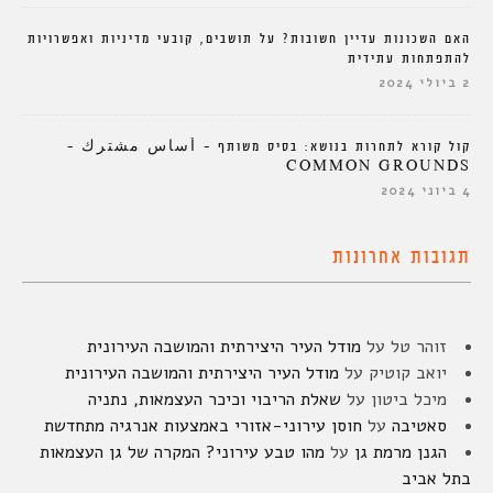
האם השכונות עדיין חשובות? על תושבים, קובעי מדיניות ואפשרויות
להתפתחות עתידית
2 ביולי 2024
קול קורא לתחרות בנושא: בסיס משותף – أساس مشترك –
COMMON GROUNDS
4 ביוני 2024
תגובות אחרונות
זוהר טל
על
מודל העיר היצירתית והמושבה העירונית
יואב קוטיק
על
מודל העיר היצירתית והמושבה העירונית
מיכל ביטון
על
שאלת הריבוי וכיכר העצמאות, נתניה
סאטיבה
על
חוסן עירוני-אזורי באמצעות אנרגיה מתחדשת
הגנן מרמת גן
על
מהו טבע עירוני? המקרה של גן העצמאות
בתל אביב