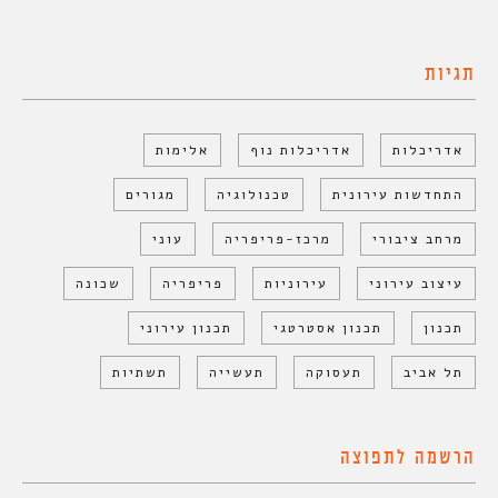
תגיות
אדריכלות
אדריכלות נוף
אלימות
התחדשות עירונית
טכנולוגיה
מגורים
מרחב ציבורי
מרכז-פריפריה
עוני
עיצוב עירוני
עירוניות
פריפריה
שכונה
תכנון
תכנון אסטרטגי
תכנון עירוני
תל אביב
תעסוקה
תעשייה
תשתיות
הרשמה לתפוצה