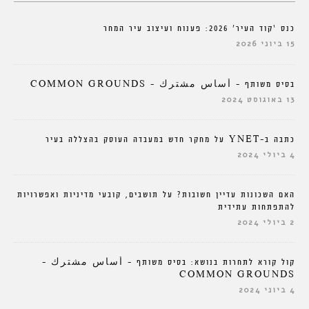
כנס ‘קוד העיר’ 2026: פענוח ועיצוב עיר המחר
15 ביוני 2026
בסיס משותף – أساس مشترك – COMMON GROUNDS
13 באוגוסט 2024
כתבה ב-YNET על מחקר חדש במעבדה העוסק בהצללה בעיר
4 ביולי 2024
האם השכונות עדיין חשובות? על תושבים, קובעי מדיניות ואפשרויות
להתפתחות עתידית
2 ביולי 2024
קול קורא לתחרות בנושא: בסיס משותף – أساس مشترك –
COMMON GROUNDS
4 ביוני 2024