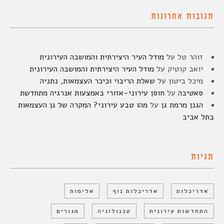
תגובות אחרונות
זוהר טל
על
מודל העיר היצירתית והמושבה העירונית
יואב קוטיק
על
מודל העיר היצירתית והמושבה העירונית
מיכל ביטון
על
שאלת הריבוי וכיכר העצמאות, נתניה
סאטיבה
על
חוסן עירוני-אזורי באמצעות אנרגיה מתחדשת
הגנן מרמת גן
על
מהו טבע עירוני? המקרה של גן העצמאות
בתל אביב
תגיות
אדריכלות
אדריכלות נוף
אלימות
התחדשות עירונית
טכנולוגיה
מגורים