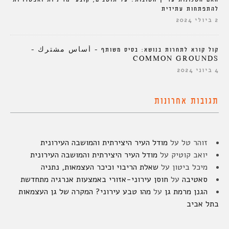
להתפתחות עתידית
2 ביולי 2024
קול קורא לתחרות בנושא: בסיס משותף – أساس مشترك –
COMMON GROUNDS
4 ביוני 2024
תגובות אחרונות
זוהר טל
על
מודל העיר היצירתית והמושבה העירונית
יואב קוטיק
על
מודל העיר היצירתית והמושבה העירונית
מיכל ביטון
על
שאלת הריבוי וכיכר העצמאות, נתניה
סאטיבה
על
חוסן עירוני-אזורי באמצעות אנרגיה מתחדשת
הגנן מרמת גן
על
מהו טבע עירוני? המקרה של גן העצמאות
בתל אביב