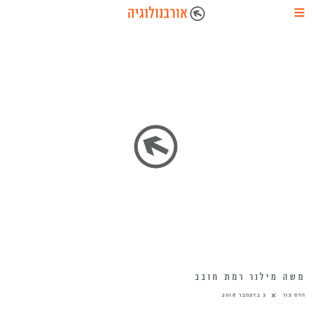
משה מילנר רמת חובב
הדס צור
3 בדצמבר 2018