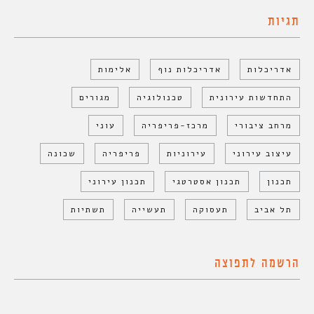
תגיות
אדריכלות
אדריכלות נוף
אלימות
התחדשות עירונית
טכנולוגיה
מגורים
מרחב ציבורי
מרכז-פריפריה
עוני
עיצוב עירוני
עירוניות
פריפריה
שכונה
תכנון
תכנון אסטרטגי
תכנון עירוני
תל אביב
תעסוקה
תעשייה
תשתיות
הרשמה לתפוצה