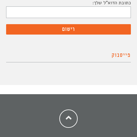
כתובת הדוא"ל שלך:
פייסבוק