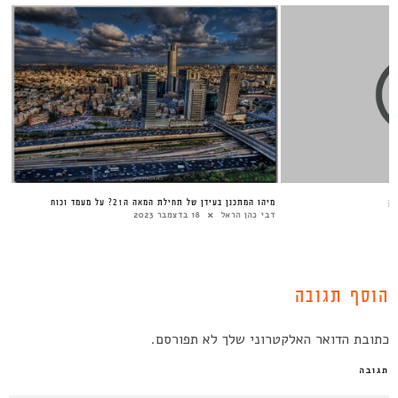
בק
מיהו המתכנן בעידן של תחילת המאה ה21? על מעמד וכוח
דבי כהן הראל
18 בדצמבר 2023
הוסף תגובה
כתובת הדואר האלקטרוני שלך לא תפורסם.
תגובה