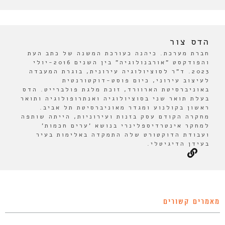
הדס צור
חברת מערכת. כיהנה כעורכת המשנה של כתב העת
והפודקסט "אורבנולוגיה" בין השנים 2016-יולי
2023. ד"ר לסוציולוגיה עירונית, בוגרת המעבדה
לעיצוב עירוני, כיום פוסט-דוקטורנטית
באוניברסיטת הארוורד, זוכת מלגת פולברייט. הדס
בעלת תואר שני בסוציולוגיה ואנתרופולוגיה ותואר
ראשון בקולנוע ומגדר מאוניברסיטת תל אביב.
מחקרה הקודם עסק בזנות ועירוניות, הייתה שותפה
למחקר אינטרדיספלינרי בנושא 'ערים חכמות'
ועבודת הדוקטורט שלה התמקדה באלימות בעיר
בעידן הדיגיטלי.
מאמרים קשורים