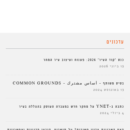
עדכונים
כנס ‘קוד העיר’ 2026: פענוח ועיצוב עיר המחר
15 ביוני 2026
בסיס משותף – أساس مشترك – COMMON GROUNDS
13 באוגוסט 2024
כתבה ב-YNET על מחקר חדש במעבדה העוסק בהצללה בעיר
4 ביולי 2024
האם השכונות עדיין חשובות? על תושבים, קובעי מדיניות ואפשרויות