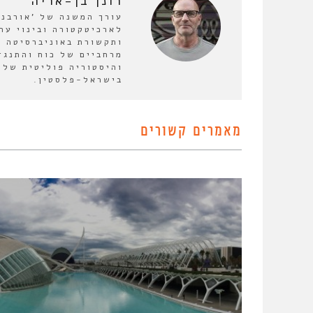
רונן בן-אריה
לארכיטקטורה ובינוי ער
ותקשורת באוניברסיטה ה
מרחביים של כוח והתנגד
והיסטוריה פוליטית של 
בישראל-פלסטין.
מאמרים קשורים