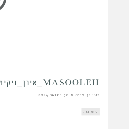
MASOOLEH_אירן_ויקימדיה_
רונן בן-אריה
30 בינואר 2024
0 תגובות