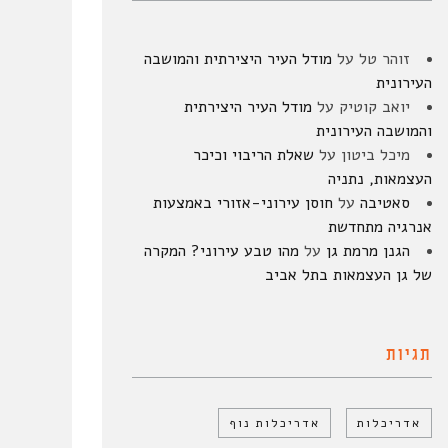
זוהר טל
על
מודל העיר היצירתית והמושבה
העירונית
יואב קוטיק
על
מודל העיר היצירתית
והמושבה העירונית
מיכל ביטון
על
שאלת הריבוי וכיכר
העצמאות, נתניה
סאטיבה
על
חוסן עירוני-אזורי באמצעות
אנרגיה מתחדשת
הגנן מרמת גן
על
מהו טבע עירוני? המקרה
של גן העצמאות בתל אביב
תגיות
אדריכלות
אדריכלות נוף