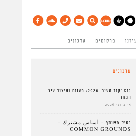
ירנו
פרסומים
עדכונים
עדכונים
כנס ‘קוד העיר’ 2026: פענוח ועיצוב עיר
המחר
15 ביוני 2026
בסיס משותף – أساس مشترك –
COMMON GROUNDS