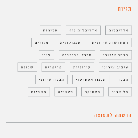
תגיות
אדריכלות
אדריכלות נוף
אלימות
התחדשות עירונית
טכנולוגיה
מגורים
מרחב ציבורי
מרכז-פריפריה
עוני
עיצוב עירוני
עירוניות
פריפריה
שכונה
תכנון
תכנון אסטרטגי
תכנון עירוני
תל אביב
תעסוקה
תעשייה
תשתיות
הרשמה לתפוצה