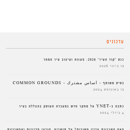
עדכונים
כנס ‘קוד העיר’ 2026: פענוח ועיצוב עיר המחר
15 ביוני 2026
בסיס משותף – أساس مشترك – COMMON GROUNDS
13 באוגוסט 2024
כתבה ב-YNET על מחקר חדש במעבדה העוסק בהצללה בעיר
4 ביולי 2024
האם השכונות עדיין חשובות? על תושבים, קובעי מדיניות ואפשרויות