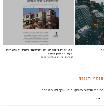
ק ב’
אסתר זנדברג תומכת ברפורמה להתחדשות עירונית של הקואליציה
האקדמית לתכנון ומשפט
המערכת
23 בפברואר 2020
הוסף תגובה
כתובת הדואר האלקטרוני שלך לא תפורסם.
תגובה