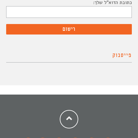
כתובת הדוא"ל שלך:
פייסבוק