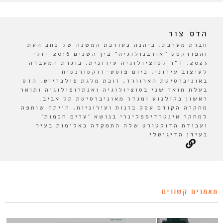
הדס צור
חברת מערכת. כיהנה כעורכת המשנה של כתב העת
והפודקסט "אורבנולוגיה" בין השנים 2016-יולי
2023. ד"ר לסוציולוגיה עירונית, בוגרת המעבדה
לעיצוב עירוני, כיום פוסט-דוקטורנטית
באוניברסיטת הארוורד, זוכת מלגת פולברייט. הדס
בעלת תואר שני בסוציולוגיה ואנתרופולוגיה ותואר
ראשון בקולנוע ומגדר מאוניברסיטת תל אביב.
מחקרה הקודם עסק בזנות ועירוניות, הייתה שותפה
למחקר אינטרדיספלינרי בנושא 'ערים חכמות'
ועבודת הדוקטורט שלה התמקדה באלימות בעיר
בעידן הדיגיטלי.
מאמרים קשורים