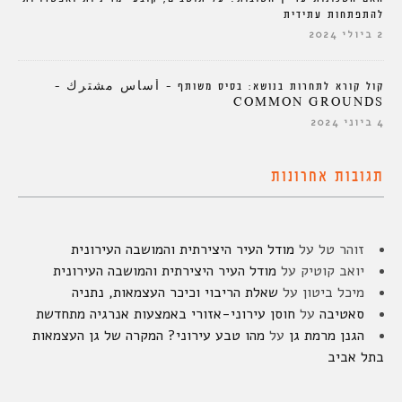
להתפתחות עתידית
2 ביולי 2024
קול קורא לתחרות בנושא: בסיס משותף – أساس مشترك –
COMMON GROUNDS
4 ביוני 2024
תגובות אחרונות
זוהר טל
על
מודל העיר היצירתית והמושבה העירונית
יואב קוטיק
על
מודל העיר היצירתית והמושבה העירונית
מיכל ביטון
על
שאלת הריבוי וכיכר העצמאות, נתניה
סאטיבה
על
חוסן עירוני-אזורי באמצעות אנרגיה מתחדשת
הגנן מרמת גן
על
מהו טבע עירוני? המקרה של גן העצמאות
בתל אביב