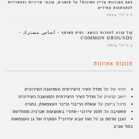
האם השכונות עדיין חשובות? על תושבים, קובעי מדיניות ואפשרויות
להתפתחות עתידית
2 ביולי 2024
קול קורא לתחרות בנושא: בסיס משותף – أساس مشترك –
COMMON GROUNDS
4 ביוני 2024
תגובות אחרונות
זוהר טל
על
מודל העיר היצירתית והמושבה העירונית
יואב קוטיק
על
מודל העיר היצירתית והמושבה העירונית
מיכל ביטון
על
שאלת הריבוי וכיכר העצמאות, נתניה
סאטיבה
על
חוסן עירוני-אזורי באמצעות אנרגיה מתחדשת
הגנן מרמת גן
על
מהו טבע עירוני? המקרה של גן העצמאות
בתל אביב