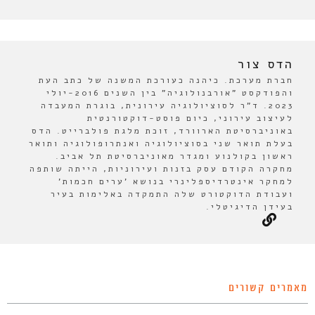
הדס צור
חברת מערכת. כיהנה כעורכת המשנה של כתב העת
והפודקסט "אורבנולוגיה" בין השנים 2016-יולי
2023. ד"ר לסוציולוגיה עירונית, בוגרת המעבדה
לעיצוב עירוני, כיום פוסט-דוקטורנטית
באוניברסיטת הארוורד, זוכת מלגת פולברייט. הדס
בעלת תואר שני בסוציולוגיה ואנתרופולוגיה ותואר
ראשון בקולנוע ומגדר מאוניברסיטת תל אביב.
מחקרה הקודם עסק בזנות ועירוניות, הייתה שותפה
למחקר אינטרדיספלינרי בנושא 'ערים חכמות'
ועבודת הדוקטורט שלה התמקדה באלימות בעיר
בעידן הדיגיטלי.
מאמרים קשורים