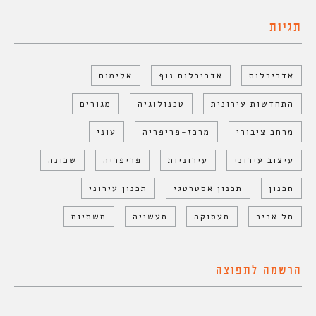
תגיות
אדריכלות
אדריכלות נוף
אלימות
התחדשות עירונית
טכנולוגיה
מגורים
מרחב ציבורי
מרכז-פריפריה
עוני
עיצוב עירוני
עירוניות
פריפריה
שכונה
תכנון
תכנון אסטרטגי
תכנון עירוני
תל אביב
תעסוקה
תעשייה
תשתיות
הרשמה לתפוצה