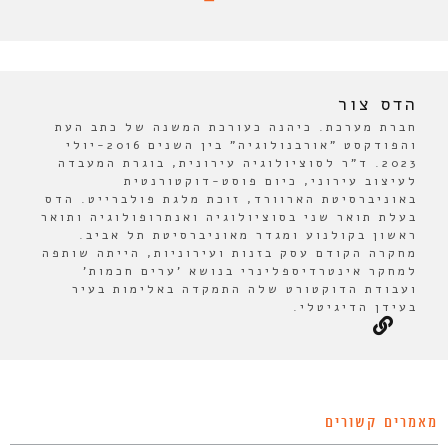
הדס צור
חברת מערכת. כיהנה כעורכת המשנה של כתב העת
והפודקסט "אורבנולוגיה" בין השנים 2016-יולי
2023. ד"ר לסוציולוגיה עירונית, בוגרת המעבדה
לעיצוב עירוני, כיום פוסט-דוקטורנטית
באוניברסיטת הארוורד, זוכת מלגת פולברייט. הדס
בעלת תואר שני בסוציולוגיה ואנתרופולוגיה ותואר
ראשון בקולנוע ומגדר מאוניברסיטת תל אביב.
מחקרה הקודם עסק בזנות ועירוניות, הייתה שותפה
למחקר אינטרדיספלינרי בנושא 'ערים חכמות'
ועבודת הדוקטורט שלה התמקדה באלימות בעיר
בעידן הדיגיטלי.
מאמרים קשורים