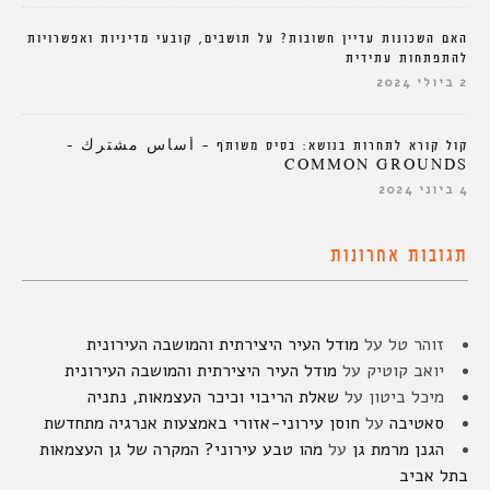
האם השכונות עדיין חשובות? על תושבים, קובעי מדיניות ואפשרויות
להתפתחות עתידית
2 ביולי 2024
קול קורא לתחרות בנושא: בסיס משותף – أساس مشترك –
COMMON GROUNDS
4 ביוני 2024
תגובות אחרונות
זוהר טל
על
מודל העיר היצירתית והמושבה העירונית
יואב קוטיק
על
מודל העיר היצירתית והמושבה העירונית
מיכל ביטון
על
שאלת הריבוי וכיכר העצמאות, נתניה
סאטיבה
על
חוסן עירוני-אזורי באמצעות אנרגיה מתחדשת
הגנן מרמת גן
על
מהו טבע עירוני? המקרה של גן העצמאות
בתל אביב