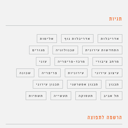
תגיות
אדריכלות
אדריכלות נוף
אלימות
התחדשות עירונית
טכנולוגיה
מגורים
מרחב ציבורי
מרכז-פריפריה
עוני
עיצוב עירוני
עירוניות
פריפריה
שכונה
תכנון
תכנון אסטרטגי
תכנון עירוני
תל אביב
תעסוקה
תעשייה
תשתיות
הרשמה לתפוצה