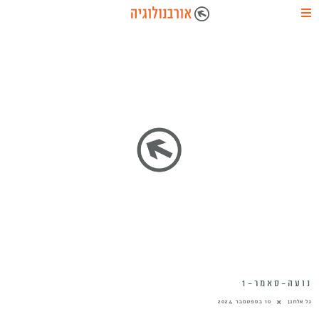
נועה-סאמר-1
גל אלחנן
10 בספטמבר 2024