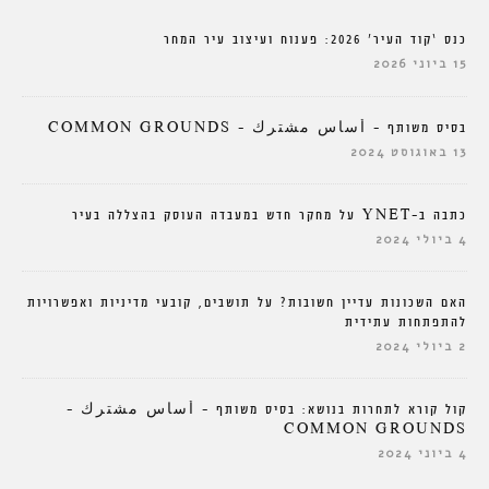
כנס ‘קוד העיר’ 2026: פענוח ועיצוב עיר המחר
15 ביוני 2026
בסיס משותף – أساس مشترك – COMMON GROUNDS
13 באוגוסט 2024
כתבה ב-YNET על מחקר חדש במעבדה העוסק בהצללה בעיר
4 ביולי 2024
האם השכונות עדיין חשובות? על תושבים, קובעי מדיניות ואפשרויות
להתפתחות עתידית
2 ביולי 2024
קול קורא לתחרות בנושא: בסיס משותף – أساس مشترك –
COMMON GROUNDS
4 ביוני 2024