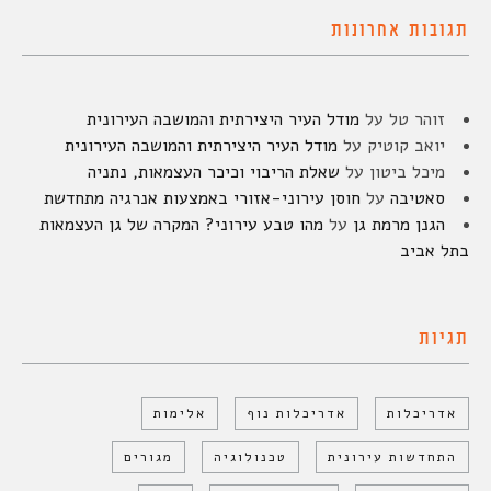
תגובות אחרונות
זוהר טל
על
מודל העיר היצירתית והמושבה העירונית
יואב קוטיק
על
מודל העיר היצירתית והמושבה העירונית
מיכל ביטון
על
שאלת הריבוי וכיכר העצמאות, נתניה
סאטיבה
על
חוסן עירוני-אזורי באמצעות אנרגיה מתחדשת
הגנן מרמת גן
על
מהו טבע עירוני? המקרה של גן העצמאות
בתל אביב
תגיות
אדריכלות
אדריכלות נוף
אלימות
התחדשות עירונית
טכנולוגיה
מגורים