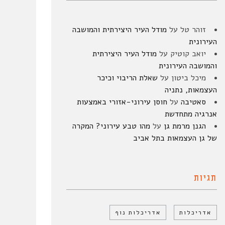
זוהר טל
על
מודל העיר היצירתית והמושבה
העירונית
יואב קוטיק
על
מודל העיר היצירתית
והמושבה העירונית
מיכל ביטון
על
שאלת הריבוי וכיכר
העצמאות, נתניה
סאטיבה
על
חוסן עירוני-אזורי באמצעות
אנרגיה מתחדשת
הגנן מרמת גן
על
מהו טבע עירוני? המקרה
של גן העצמאות בתל אביב
תגיות
אדריכלות
אדריכלות נוף