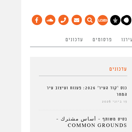
ירנו
פרסומים
עדכונים
עדכונים
כנס ‘קוד העיר’ 2026: פענוח ועיצוב עיר
המחר
15 ביוני 2026
בסיס משותף – أساس مشترك –
COMMON GROUNDS