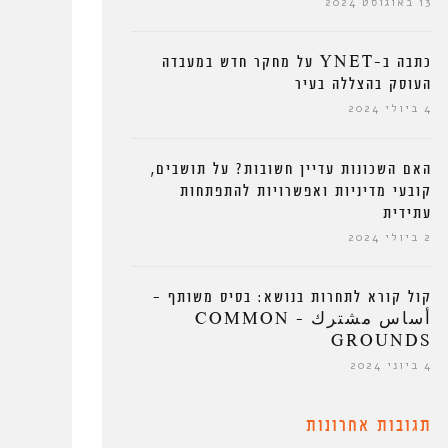
13 באוגוסט 2024
כתבה ב-YNET על מחקר חדש במעבדה
העוסק בהצללה בעיר
4 ביולי 2024
האם השכונות עדיין חשובות? על תושבים,
קובעי מדיניות ואפשרויות להתפתחות
עתידית
2 ביולי 2024
קול קורא לתחרות בנושא: בסיס משותף –
أساس مشترك – COMMON
GROUNDS
4 ביוני 2024
תגובות אחרונות