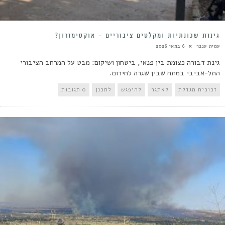
גינות שכונתיות ומקלטים ציבוריים – אוקסימורון?
עמית ענבר
6 במאי 2026
גינת דבורה כצומת בין פנאי, ביטחון ושיקום: מבט על המרחב הציבורי
התל-אביבי במתח שבין שגרה לחירום.
זכוכית מגדלת
לאתגר
להיפגש
לתכנן
0 תגובות