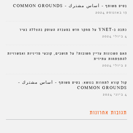
בסיס משותף – أساس مشترك – COMMON GROUNDS
13 באוגוסט 2024
כתבה ב-YNET על מחקר חדש במעבדה העוסק בהצללה בעיר
4 ביולי 2024
האם השכונות עדיין חשובות? על תושבים, קובעי מדיניות ואפשרויות
להתפתחות עתידית
2 ביולי 2024
קול קורא לתחרות בנושא: בסיס משותף – أساس مشترك –
COMMON GROUNDS
4 ביוני 2024
תגובות אחרונות