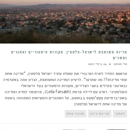
מדינה משותפת לישראל-פלסטין: מקורות היסטוריים ואתגרים
נמשכים
טלי חתוקה
24 ביולי 2017
טראמפ החזיר לשיח הציבורי את שאלת עתיד ישראל פלסטין, "מדינה אחת
שתי מדינות?! מה שתרצו". לרעיון המדינה המשותפת, הנדון עתה באקדמיה
ובארגוני פעילים בשני הצדדים, מקורות היסטורים בצד הישראלי
והפלסטיני. ראיון עם ליילה פרסת (Leila Farsakh), פרופסור למדע המדינה
באוניברסיטת מֶסֶצ'וּסֶטְס בבוסטון, על האתגרים והמציאות המתהווה בשטח
של מדינה אחת לישראל ופלסטין
לאתגר
קריאת כיוון
תגובה אחת