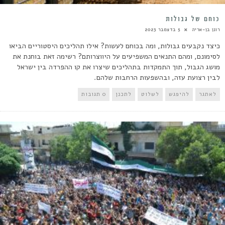
כוחם של גבולות
רונן בן-אריה
5 בדצמבר 2023
כיצד נקבעים גבולות, ומה בכוחם לעשות? אילו תהליכים היסטוריים הביאו
לסימונם, ומהם התנאים המשפיעים על היווצרותם? רשימה זאת בוחנת את
מושג הגבול, תוך התמקדות בתהליכים שיצרו את קו ההפרדה בין ישראל
לבין רצועת עזה, ובהשפעות הרחבות שלהם.
לאתגר
להיפגש
לשלוט
לתכנן
0 תגובות