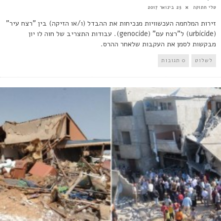
טלי חתוקה
25 בינואר 2017
זירות המלחמה העכשוויות מנכיחות את ההבדל (ו/או הזיקה) בין "רצח עיר"
(urbicide) ל"רצח עם" (genocide). עבודות התצריב של חוה לו יון
מבקשות לסמן את העקבות שלאחר ההרס.
לשלוט
0 תגובות