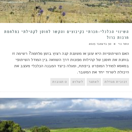
השינוי הכלכלי-חברתי בקיבוצים והקשר לחוסן לקהילתי במלחמת
חרבות ברזל
עומר נוי
30 בדצמבר 2025
האם השיתופיות היא עוגן או משענת קנה רצוץ בזמן מלחמה? רשימה זו
בוחנת את חוסנן של קהילות מפונות דרך השוואה בין המודל השיתופי
בסאסא למודל המופרט ביפתח, ומגלה כיצד המבנה הכלכלי מעצב את
היכולת לשרוד יחד את המשבר.
זכוכית מגדלת
לאתגר
לשלוט
0 תגובות