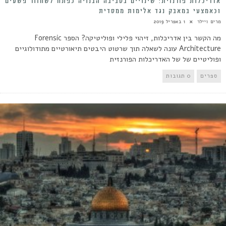
אדריכלות פורנזית: שינויים בסביבה הבנויה כפתח לשחזור פשעים
וכאמצעי במאבק נגד אלימות ממסדית
מרים ויילר
1 באפריל 2019
מה הקשר בין אדריכלות, זיהוי פלילי ופוליטיקה? הספר Forensic
Architecture עונה לשאלה תוך שרטוט היבטים תיאורטיים מתודולוגיים
ופוליטיים של של האדריכלות הפורנזית
ספרים
0 תגובות