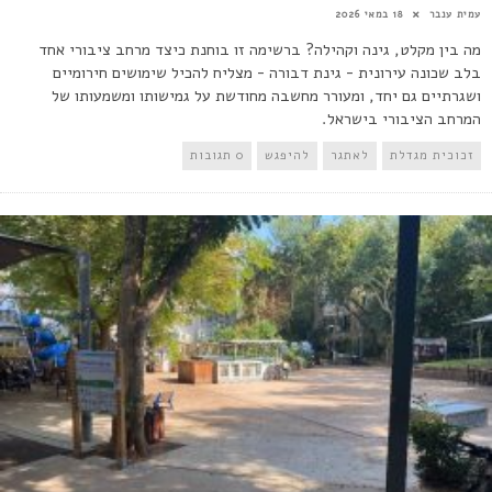
עמית ענבר
18 במאי 2026
מה בין מקלט, גינה וקהילה? ברשימה זו בוחנת כיצד מרחב ציבורי אחד
בלב שכונה עירונית - גינת דבורה - מצליח להכיל שימושים חירומיים
ושגרתיים גם יחד, ומעורר מחשבה מחודשת על גמישותו ומשמעותו של
המרחב הציבורי בישראל.
זכוכית מגדלת
לאתגר
להיפגש
0 תגובות