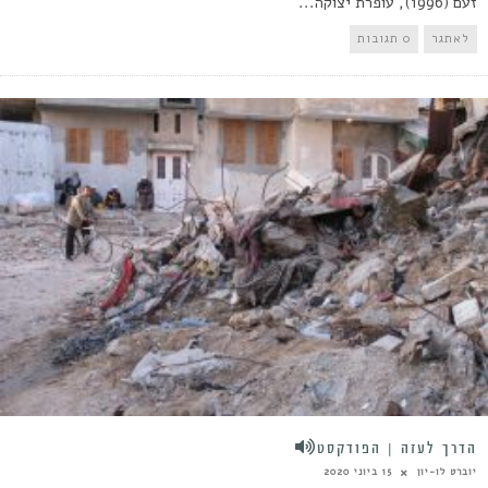
זעם (1996), עופרת יצוקה...
לאתגר
0 תגובות
הדרך לעזה | הפודקסט
יוברט לו-יון
15 ביוני 2020