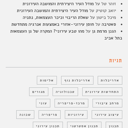
זוהר טל
על
מודל העיר היצירתית והמושבה העירונית
יואב קוטיק
על
מודל העיר היצירתית והמושבה העירונית
מיכל ביטון
על
שאלת הריבוי וכיכר העצמאות, נתניה
סאטיבה
על
חוסן עירוני-אזורי באמצעות אנרגיה מתחדשת
הגנן מרמת גן
על
מהו טבע עירוני? המקרה של גן העצמאות
בתל אביב
תגיות
אדריכלות
אדריכלות נוף
אלימות
התחדשות עירונית
טכנולוגיה
מגורים
מרחב ציבורי
מרכז-פריפריה
עוני
עיצוב עירוני
עירוניות
פריפריה
שכונה
תכנון
תכנון אסטרטגי
תכנון עירוני