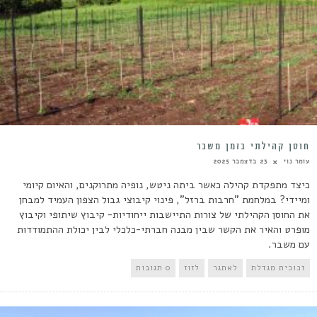
חוסן קהילתי בזמן משבר
עומר נוי
23 בדצמבר 2025
כיצד מתפקדת קהילה כאשר ביתה ניטש, נופיה מתרוקנים, והאיום קיומי
ומיידי? במלחמת "חרבות ברזל", פינוי קיבוצי גבול הצפון העמיד למבחן
את החוסן הקהילתי של צורות התיישבות ייחודיות- קיבוץ שיתופי וקיבוץ
מופרט והאיר את הקשר שבין מבנה חברתי-כלכלי לבין יכולת ההתמודדות
עם משבר.
זכוכית מגדלת
לאתגר
לזוז
0 תגובות