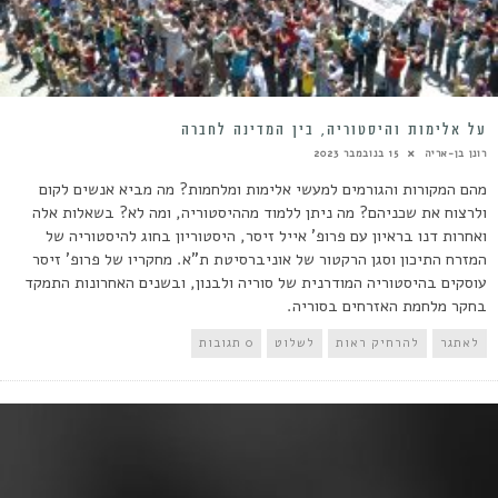
על אלימות והיסטוריה, בין המדינה לחברה
רונן בן-אריה
15 בנובמבר 2023
מהם המקורות והגורמים למעשי אלימות ומלחמות? מה מביא אנשים לקום
ולרצוח את שכניהם? מה ניתן ללמוד מההיסטוריה, ומה לא? בשאלות אלה
ואחרות דנו בראיון עם פרופ' אייל זיסר, היסטוריון בחוג להיסטוריה של
המזרח התיכון וסגן הרקטור של אוניברסיטת ת"א. מחקריו של פרופ' זיסר
עוסקים בהיסטוריה המודרנית של סוריה ולבנון, ובשנים האחרונות התמקד
בחקר מלחמת האזרחים בסוריה.
לאתגר
להרחיק ראות
לשלוט
0 תגובות