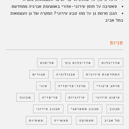
סאטיבה
על
חוסן עירוני-אזורי באמצעות אנרגיה מתחדשת
הגנן מרמת גן
על
מהו טבע עירוני? המקרה של גן העצמאות
בתל אביב
תגיות
אדריכלות
אדריכלות נוף
אלימות
התחדשות עירונית
טכנולוגיה
מגורים
מרחב ציבורי
מרכז-פריפריה
עוני
עיצוב עירוני
עירוניות
פריפריה
שכונה
תכנון
תכנון אסטרטגי
תכנון עירוני
תל אביב
תעסוקה
תעשייה
תשתיות