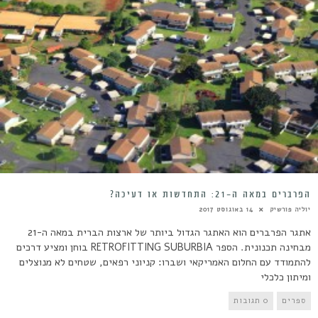
הפרברים במאה ה-21: התחדשות או דעיכה?
יוליה פורשיק
14 באוגוסט 2017
אתגר הפרברים הוא האתגר הגדול ביותר של ארצות הברית במאה ה-21
מבחינה תכנונית. הספר RETROFITTING SUBURBIA בוחן ומציע דרכים
להתמודד עם החלום האמריקאי ושברו: קניוני רפאים, שטחים לא מנוצלים
ומיתון כלכלי
ספרים
0 תגובות