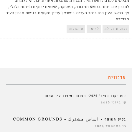
מבקשים לקדם לראש העין? תכנון מהסתכלות אזורית יכול היה לתרום
לתכנון טוב יותר בנושא תחבורה, תעסוקה, שטחים ירוקים ופיתוח כלכלי,
אך בראש העין כמו ביתר הערים בישראל עדיין תקועים בגישת תכנון העיר
הבודדת
זכוכית מגדלת
לאתגר
0 תגובות
עדכונים
כנס ‘קוד העיר’ 2026: פענוח ועיצוב עיר המחר
15 ביוני 2026
בסיס משותף – أساس مشترك – COMMON GROUNDS
13 באוגוסט 2024