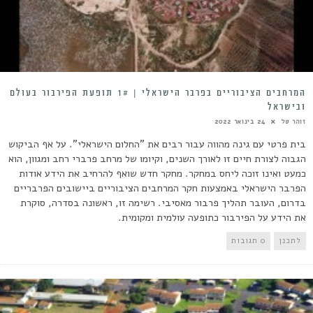
המרחבים הציבוריים בפרבר הישראלי | 1# תופעת הפירבור בעולם
ובישראל
זוהר טל
24 בינואר 2022
בית פרטי עם גינה מהווה עבור רבים את "החלום הישראלי". על אף הביקוש
הגבוה לצורת חיים זו לאורך השנים, וקיומו של מרחב פרברי רחב ומגוון, הוא
כמעט ואינו זוכה ליחס במחקר. מחקר חדש שואף להרחיב את הידע אודות
הפרבר הישראלי באמצעות חקר המרחבים הציבוריים ביישובים הפרבריים
בדרום, העובר תהליך פרבור מאסיבי. רשימה זו, ראשונה בסדרה, סוקרת
את הידע על הפירבור כתופעה עולמית ומקומית.
לתכנן
0 תגובות