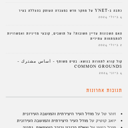
כתבה ב-YNET על מחקר חדש במעבדה העוסק בהצללה בעיר
4 ביולי 2024
האם השכונות עדיין חשובות? על תושבים, קובעי מדיניות ואפשרויות
להתפתחות עתידית
2 ביולי 2024
קול קורא לתחרות בנושא: בסיס משותף – أساس مشترك –
COMMON GROUNDS
4 ביוני 2024
תגובות אחרונות
זוהר טל
על
מודל העיר היצירתית והמושבה העירונית
יואב קוטיק
על
מודל העיר היצירתית והמושבה העירונית
מיכל ביטון
על
שאלת הריבוי וכיכר העצמאות, נתניה