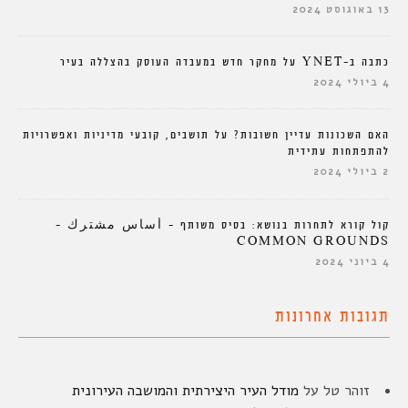
13 באוגוסט 2024
כתבה ב-YNET על מחקר חדש במעבדה העוסק בהצללה בעיר
4 ביולי 2024
האם השכונות עדיין חשובות? על תושבים, קובעי מדיניות ואפשרויות
להתפתחות עתידית
2 ביולי 2024
קול קורא לתחרות בנושא: בסיס משותף – أساس مشترك –
COMMON GROUNDS
4 ביוני 2024
תגובות אחרונות
זוהר טל
על
מודל העיר היצירתית והמושבה העירונית