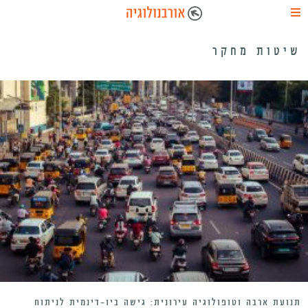
שיטות מחקר
תנועת ארבה וטופולוגיה עירונית: גישה ביו-דינמית לניתוח