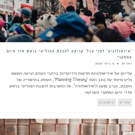
‘אידאולוגיה’ לפני הכל: קריאה להצבת הפוליטי בראש סדר היום
המחקרי
זוהר טל
13 ביולי 2020
עלייתן של אידיאולוגיות חדשות ורדיקליות ברחבי העולם הניעה הוצאת
גליון מיוחד של כתב העת 'Planning Theory', העוסק בתיאוריה של
התכנון, סביב מושג ה'אידאולוגיה'. על החשיבות להצבת הפוליטי בראש
סדרי היום המחקרי והפרקטי
ספרים
0 תגובות