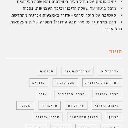
יואב קוטיק
על
מודל העיר היצירתית והמושבה העירונית
מיכל ביטון
על
שאלת הריבוי וכיכר העצמאות, נתניה
סאטיבה
על
חוסן עירוני-אזורי באמצעות אנרגיה מתחדשת
הגנן מרמת גן
על
מהו טבע עירוני? המקרה של גן העצמאות
בתל אביב
תגיות
אדריכלות
אדריכלות נוף
אלימות
התחדשות עירונית
טכנולוגיה
מגורים
מרחב ציבורי
מרכז-פריפריה
עוני
עיצוב עירוני
עירוניות
פריפריה
שכונה
תכנון
תכנון אסטרטגי
תכנון עירוני