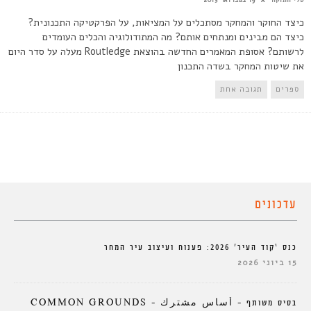
כיצד החוקר והמחקר מסתכלים על המציאות, על הפרקטיקה התכנונית?
כיצד הם מבינים ומנתחים אותם? מה המתודולוגיה והכלים העומדים
לרשותם? אסופת המאמרים החדשה בהוצאת Routledge מעלה על סדר היום
את שיטות המחקר בשדה התכנון
ספרים
תגובה אחת
עדכונים
כנס ‘קוד העיר’ 2026: פענוח ועיצוב עיר המחר
15 ביוני 2026
בסיס משותף – أساس مشترك – COMMON GROUNDS