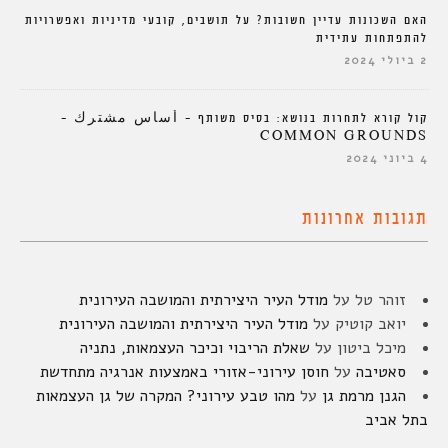
האם השכונות עדיין חשובות? על תושבים, קובעי מדיניות ואפשרויות
להתפתחות עתידית
2 ביולי 2024
קול קורא לתחרות בנושא: בסיס משותף – أساس مشترك –
COMMON GROUNDS
4 ביוני 2024
תגובות אחרונות
זוהר טל
על
מודל העיר היצירתית והמושבה העירונית
יואב קוטיק
על
מודל העיר היצירתית והמושבה העירונית
מיכל ביטון
על
שאלת הריבוי וכיכר העצמאות, נתניה
סאטיבה
על
חוסן עירוני-אזורי באמצעות אנרגיה מתחדשת
הגנן מרמת גן
על
מהו טבע עירוני? המקרה של גן העצמאות
בתל אביב