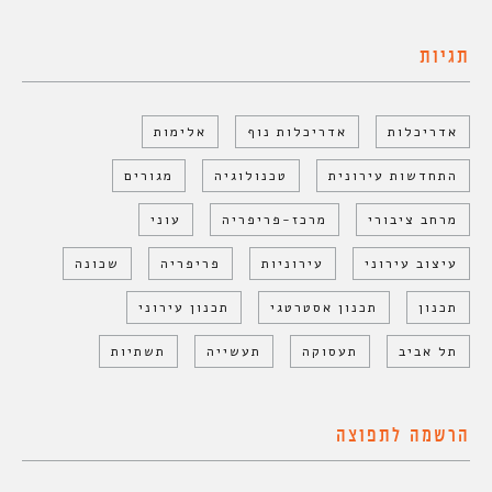
תגיות
אדריכלות
אדריכלות נוף
אלימות
התחדשות עירונית
טכנולוגיה
מגורים
מרחב ציבורי
מרכז-פריפריה
עוני
עיצוב עירוני
עירוניות
פריפריה
שכונה
תכנון
תכנון אסטרטגי
תכנון עירוני
תל אביב
תעסוקה
תעשייה
תשתיות
הרשמה לתפוצה