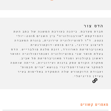
הדס צור
חברת מערכת. כיהנה כעורכת המשנה של כתב העת
והפודקסט "אורבנולוגיה" בין השנים 2016-יולי
2023. ד"ר לסוציולוגיה עירונית, בוגרת המעבדה
לעיצוב עירוני, כיום פוסט-דוקטורנטית
באוניברסיטת הארוורד, זוכת מלגת פולברייט. הדס
בעלת תואר שני בסוציולוגיה ואנתרופולוגיה ותואר
ראשון בקולנוע ומגדר מאוניברסיטת תל אביב.
מחקרה הקודם עסק בזנות ועירוניות, הייתה שותפה
למחקר אינטרדיספלינרי בנושא 'ערים חכמות'
ועבודת הדוקטורט שלה התמקדה באלימות בעיר
בעידן הדיגיטלי.
מאמרים קשורים