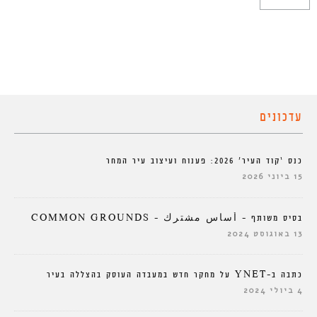
עדכונים
כנס ‘קוד העיר’ 2026: פענוח ועיצוב עיר המחר
15 ביוני 2026
בסיס משותף – أساس مشترك – COMMON GROUNDS
13 באוגוסט 2024
כתבה ב-YNET על מחקר חדש במעבדה העוסק בהצללה בעיר
4 ביולי 2024