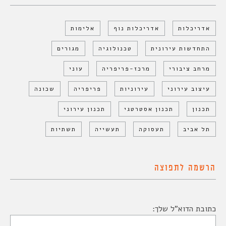
אדריכלות
אדריכלות נוף
אלימות
התחדשות עירונית
טכנולוגיה
מגורים
מרחב ציבורי
מרכז-פריפריה
עוני
עיצוב עירוני
עירוניות
פריפריה
שכונה
תכנון
תכנון אסטרטגי
תכנון עירוני
תל אביב
תעסוקה
תעשייה
תשתיות
הרשמה לתפוצה
כתובת הדוא"ל שלך: