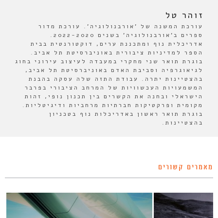
זוהר טל
עורכת המשנה של 'אורבנולוגיה'. עורכת מדור
ספרים ב'אורבנולוגיה' בשנים 2022-2020.
אדריכלית נוף ומתכננת ערים, דוקטורנטית בבית
הספר למדיניות ציבורית באוניברסיטת תל אביב.
בוגרת תואר שני מחקרי במעבדה לעיצוב עירוני בחוג
לגיאוגרפיה וסביבת האדם באוניברסיטת תל אביב,
בהצטיינות יתרה. עבודת התזה שלה עסקה בהבנת
המשמעויות העכשוויות של המרחב הציבורי בפרבר
הישראלי ובחנה את הקשרים בין תכנון נופי, זהות
מקומית ופרקטיקות חברתיות מרחביות ודיגיטליות.
בוגרת תואר ראשון באדריכלות נוף בטכניון
בהצטיינות.
מאמרים קשורים