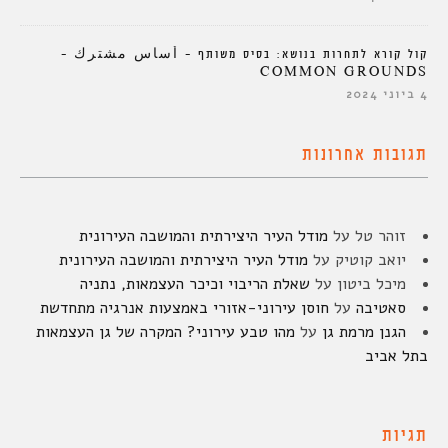
קול קורא לתחרות בנושא: בסיס משותף – أساس مشترك –
COMMON GROUNDS
4 ביוני 2024
תגובות אחרונות
זוהר טל
על
מודל העיר היצירתית והמושבה העירונית
יואב קוטיק
על
מודל העיר היצירתית והמושבה העירונית
מיכל ביטון
על
שאלת הריבוי וכיכר העצמאות, נתניה
סאטיבה
על
חוסן עירוני-אזורי באמצעות אנרגיה מתחדשת
הגנן מרמת גן
על
מהו טבע עירוני? המקרה של גן העצמאות
בתל אביב
תגיות