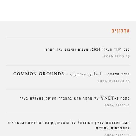
עדכונים
כנס ‘קוד העיר’ 2026: פענוח ועיצוב עיר המחר
15 ביוני 2026
בסיס משותף – أساس مشترك – COMMON GROUNDS
13 באוגוסט 2024
כתבה ב-YNET על מחקר חדש במעבדה העוסק בהצללה בעיר
4 ביולי 2024
האם השכונות עדיין חשובות? על תושבים, קובעי מדיניות ואפשרויות
להתפתחות עתידית
2 ביולי 2024