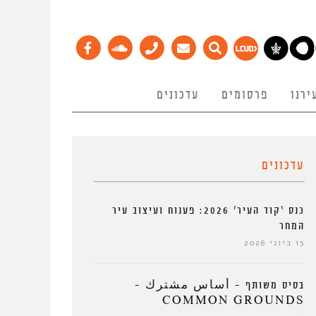
ירנו
פרסומים
עדכונים
עדכונים
כנס ‘קוד העיר’ 2026: פענוח ועיצוב עיר
המחר
15 ביוני 2026
בסיס משותף – أساس مشترك –
COMMON GROUNDS