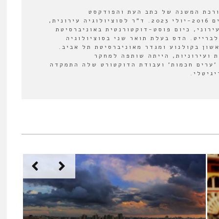
ורכת המשנה של כתב העת והפודקסט
"אורבנולוגיה" בין השנים 2016-יולי 2023. ד"ר לסוציולוגיה עירונית,
ירוני, כיום פוסט-דוקטורנטית באוניברסיטת
לברייט. הדס בעלת תואר שני בסוציולוגיה
אשון בקולנוע ומגדר מאוניברסיטת תל אביב.
 ועירוניות, הייתה שותפה למחקר
'ערים חכמות' ועבודת הדוקטורט שלה התמקדה
יגיטלי.