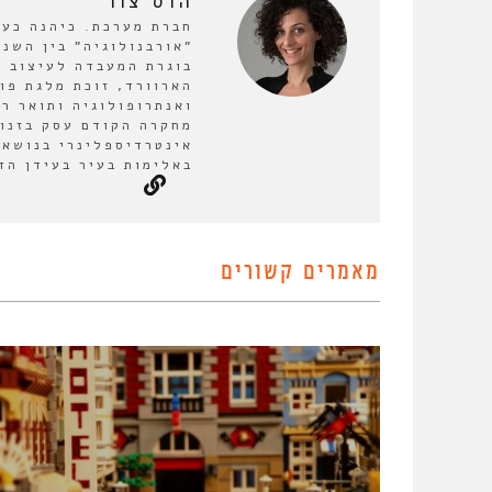
הדס צור
חברת מערכת. כיהנה כע
בוגרת המעבדה לעיצוב ע
הארוורד, זוכת מלגת פו
ואנתרופולוגיה ותואר ר
מחקרה הקודם עסק בזנות
אינטרדיספלינרי בנושא 
באלימות בעיר בעידן הד
מאמרים קשורים