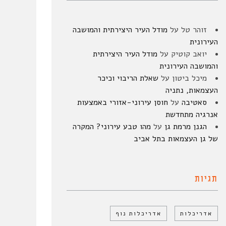
זוהר טל
על
מודל העיר היצירתית והמושבה
העירונית
יואב קוטיק
על
מודל העיר היצירתית
והמושבה העירונית
מיכל ביטון
על
שאלת הריבוי וכיכר
העצמאות, נתניה
סאטיבה
על
חוסן עירוני-אזורי באמצעות
אנרגיה מתחדשת
הגנן מרמת גן
על
מהו טבע עירוני? המקרה
של גן העצמאות בתל אביב
תגיות
אדריכלות
אדריכלות נוף