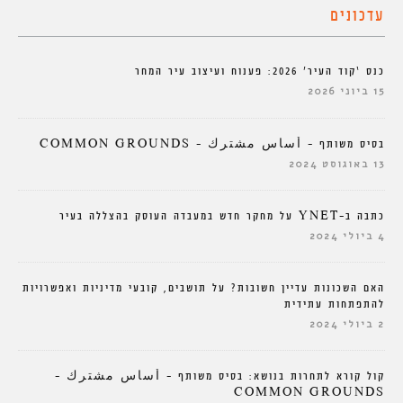
עדכונים
כנס ‘קוד העיר’ 2026: פענוח ועיצוב עיר המחר
15 ביוני 2026
בסיס משותף – أساس مشترك – COMMON GROUNDS
13 באוגוסט 2024
כתבה ב-YNET על מחקר חדש במעבדה העוסק בהצללה בעיר
4 ביולי 2024
האם השכונות עדיין חשובות? על תושבים, קובעי מדיניות ואפשרויות
להתפתחות עתידית
2 ביולי 2024
קול קורא לתחרות בנושא: בסיס משותף – أساس مشترك –
COMMON GROUNDS