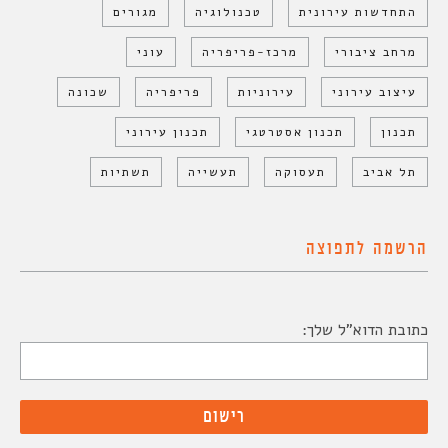
התחדשות עירונית
טכנולוגיה
מגורים
מרחב ציבורי
מרכז-פריפריה
עוני
עיצוב עירוני
עירוניות
פריפריה
שכונה
תכנון
תכנון אסטרטגי
תכנון עירוני
תל אביב
תעסוקה
תעשייה
תשתיות
הרשמה לתפוצה
כתובת הדוא"ל שלך: