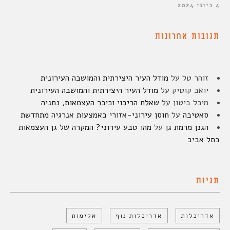
4 ביוני 2024
תגובות אחרונות
זוהר טל
על
מודל העיר היצירתית והמושבה העירונית
יואב קוטיק
על
מודל העיר היצירתית והמושבה העירונית
מיכל ביטון
על
שאלת הריבוי וכיכר העצמאות, נתניה
סאטיבה
על
חוסן עירוני-אזורי באמצעות אנרגיה מתחדשת
הגנן מרמת גן
על
מהו טבע עירוני? המקרה של גן העצמאות
בתל אביב
תגיות
אדריכלות
אדריכלות נוף
אלימות