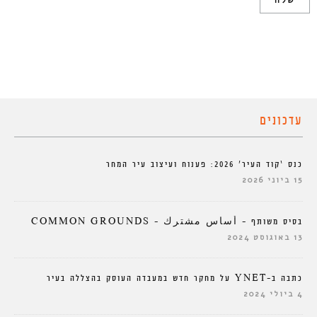
עדכונים
כנס ‘קוד העיר’ 2026: פענוח ועיצוב עיר המחר
15 ביוני 2026
בסיס משותף – أساس مشترك – COMMON GROUNDS
13 באוגוסט 2024
כתבה ב-YNET על מחקר חדש במעבדה העוסק בהצללה בעיר
4 ביולי 2024