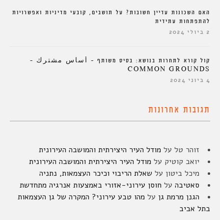
האם השכונות עדיין חשובות? על תושבים, קובעי מדיניות ואפשרויות
להתפתחות עתידית
2 ביולי 2024
קול קורא לתחרות בנושא: בסיס משותף – أساس مشترك –
COMMON GROUNDS
4 ביוני 2024
תגובות אחרונות
זוהר טל
על
מודל העיר היצירתית והמושבה העירונית
יואב קוטיק
על
מודל העיר היצירתית והמושבה העירונית
מיכל ביטון
על
שאלת הריבוי וכיכר העצמאות, נתניה
סאטיבה
על
חוסן עירוני-אזורי באמצעות אנרגיה מתחדשת
הגנן מרמת גן
על
מהו טבע עירוני? המקרה של גן העצמאות
בתל אביב