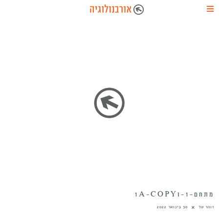
מתחם-1-ו1A-COPY
זוהר טל
30 בינואר 2022