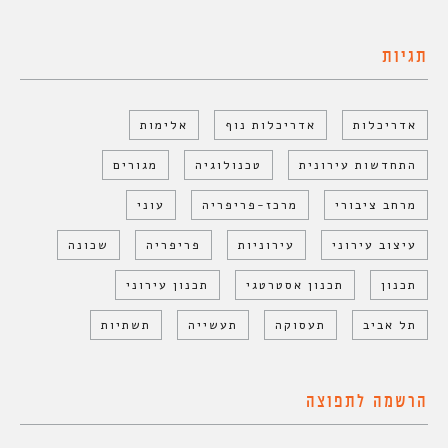
תגיות
אדריכלות
אדריכלות נוף
אלימות
התחדשות עירונית
טכנולוגיה
מגורים
מרחב ציבורי
מרכז-פריפריה
עוני
עיצוב עירוני
עירוניות
פריפריה
שכונה
תכנון
תכנון אסטרטגי
תכנון עירוני
תל אביב
תעסוקה
תעשייה
תשתיות
הרשמה לתפוצה