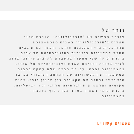
זוהר טל
עורכת המשנה של 'אורבנולוגיה'. עורכת מדור
ספרים ב'אורבנולוגיה' בשנים 2022-2020.
אדריכלית נוף ומתכננת ערים, דוקטורנטית בבית
הספר למדיניות ציבורית באוניברסיטת תל אביב.
בוגרת תואר שני מחקרי במעבדה לעיצוב עירוני בחוג
לגיאוגרפיה וסביבת האדם באוניברסיטת תל אביב,
בהצטיינות יתרה. עבודת התזה שלה עסקה בהבנת
המשמעויות העכשוויות של המרחב הציבורי בפרבר
הישראלי ובחנה את הקשרים בין תכנון נופי, זהות
מקומית ופרקטיקות חברתיות מרחביות ודיגיטליות.
בוגרת תואר ראשון באדריכלות נוף בטכניון
בהצטיינות.
מאמרים קשורים