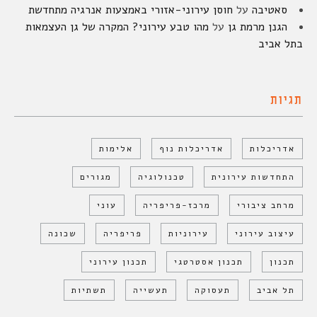
סאטיבה
על
חוסן עירוני-אזורי באמצעות אנרגיה מתחדשת
הגנן מרמת גן
על
מהו טבע עירוני? המקרה של גן העצמאות
בתל אביב
תגיות
אדריכלות
אדריכלות נוף
אלימות
התחדשות עירונית
טכנולוגיה
מגורים
מרחב ציבורי
מרכז-פריפריה
עוני
עיצוב עירוני
עירוניות
פריפריה
שכונה
תכנון
תכנון אסטרטגי
תכנון עירוני
תל אביב
תעסוקה
תעשייה
תשתיות