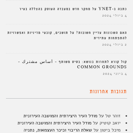
כתבה ב-YNET על מחקר חדש במעבדה העוסק בהצללה בעיר
4 ביולי 2024
האם השכונות עדיין חשובות? על תושבים, קובעי מדיניות ואפשרויות
להתפתחות עתידית
2 ביולי 2024
קול קורא לתחרות בנושא: בסיס משותף – أساس مشترك –
COMMON GROUNDS
4 ביוני 2024
תגובות אחרונות
זוהר טל
על
מודל העיר היצירתית והמושבה העירונית
יואב קוטיק
על
מודל העיר היצירתית והמושבה העירונית
מיכל ביטון
על
שאלת הריבוי וכיכר העצמאות, נתניה