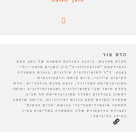
הדס צור
חברת מערכת. כיהנה כעורכת המשנה של כתב העת
והפודקסט "אורבנולוגיה" בין השנים 2016-יולי
2023. ד"ר לסוציולוגיה עירונית, בוגרת המעבדה
לעיצוב עירוני, כיום פוסט-דוקטורנטית
באוניברסיטת הארוורד, זוכת מלגת פולברייט. הדס
בעלת תואר שני בסוציולוגיה ואנתרופולוגיה ותואר
ראשון בקולנוע ומגדר מאוניברסיטת תל אביב.
מחקרה הקודם עסק בזנות ועירוניות, הייתה שותפה
למחקר אינטרדיספלינרי בנושא 'ערים חכמות'
ועבודת הדוקטורט שלה התמקדה באלימות בעיר
בעידן הדיגיטלי.