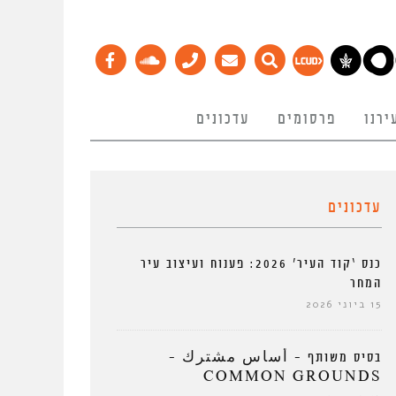
ירנו
פרסומים
עדכונים
עדכונים
כנס ‘קוד העיר’ 2026: פענוח ועיצוב עיר
המחר
15 ביוני 2026
בסיס משותף – أساس مشترك –
COMMON GROUNDS