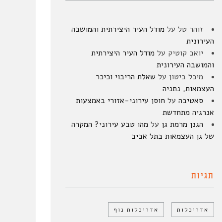
זוהר טל
על
מודל העיר היצירתית והמושבה
העירונית
יואב קוטיק
על
מודל העיר היצירתית
והמושבה העירונית
מיכל ביטון
על
שאלת הריבוי וכיכר
העצמאות, נתניה
סאטיבה
על
חוסן עירוני-אזורי באמצעות
אנרגיה מתחדשת
הגנן מרמת גן
על
מהו טבע עירוני? המקרה
של גן העצמאות בתל אביב
תגיות
אדריכלות
אדריכלות נוף