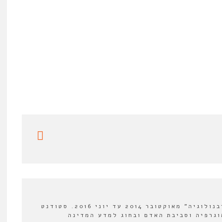
עורך מדור ספרים ב"אורבנולוגיה" מאוקטובר 2014 עד יוני 2016. סטודנט
וגרפיה וסביבת האדם ובחוג למדע המדינה