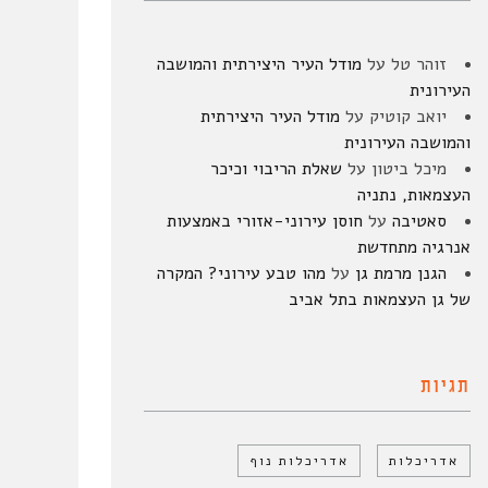
זוהר טל
על
מודל העיר היצירתית והמושבה
העירונית
יואב קוטיק
על
מודל העיר היצירתית
והמושבה העירונית
מיכל ביטון
על
שאלת הריבוי וכיכר
העצמאות, נתניה
סאטיבה
על
חוסן עירוני-אזורי באמצעות
אנרגיה מתחדשת
הגנן מרמת גן
על
מהו טבע עירוני? המקרה
של גן העצמאות בתל אביב
תגיות
אדריכלות
אדריכלות נוף