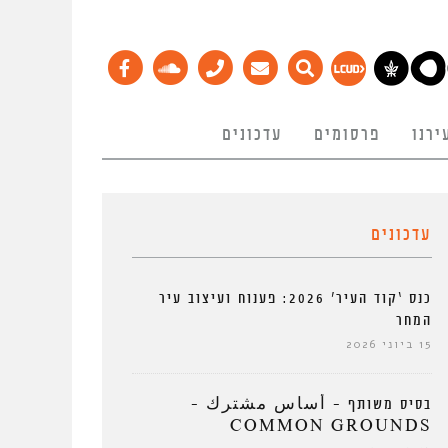
ירנו
פרסומים
עדכונים
עדכונים
כנס ‘קוד העיר’ 2026: פענוח ועיצוב עיר
המחר
15 ביוני 2026
בסיס משותף – أساس مشترك –
COMMON GROUNDS