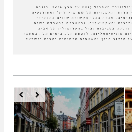
עורכת המשנה של "אורבנולוגיה" מאפריל 2013 עד מרץ 2016. בוגרת
 הרוח והאמנויות על שם מרק ריץ' וסטודנטית
וגרפיה. עבדה בכלי תקשורת שונים בתפקידי
תרבות והאקטואליה, והצטרפה למעבדה בשנת
לה עוסקת בסביבות גבול במטרופולין תל אביב
יות מוניציפאליות. לוקחת חלק בימים אלה במחקר
 עיצוב הנוף והשטחים הפתוחים בערים בישראל.