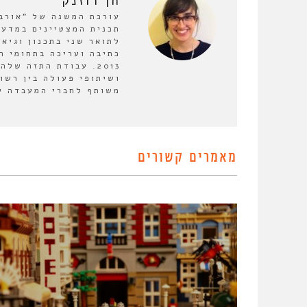
חן רוזנק
תכנית המצטיינים במדעי
לתואר שני בתכנון וגיא
כתיבה ועריכה בתחומי ה
2013. עבודת התזה ש
ושיתופי פעולה בין רשו
משותף לחברי המעבדה על
מאמרים קשורים