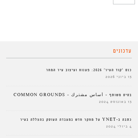
עדכונים
כנס ‘קוד העיר’ 2026: פענוח ועיצוב עיר המחר
15 ביוני 2026
בסיס משותף – أساس مشترك – COMMON GROUNDS
13 באוגוסט 2024
כתבה ב-YNET על מחקר חדש במעבדה העוסק בהצללה בעיר
4 ביולי 2024