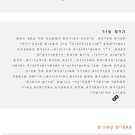
הדס צור
חברת מערכת. כיהנה כעורכת המשנה של כתב העת
והפודקסט "אורבנולוגיה" בין השנים 2016-יולי
2023. ד"ר לסוציולוגיה עירונית, בוגרת המעבדה
לעיצוב עירוני, כיום פוסט-דוקטורנטית
באוניברסיטת הארוורד, זוכת מלגת פולברייט. הדס
בעלת תואר שני בסוציולוגיה ואנתרופולוגיה ותואר
ראשון בקולנוע ומגדר מאוניברסיטת תל אביב.
מחקרה הקודם עסק בזנות ועירוניות, הייתה שותפה
למחקר אינטרדיספלינרי בנושא 'ערים חכמות'
ועבודת הדוקטורט שלה התמקדה באלימות בעיר
בעידן הדיגיטלי.
מאמרים קשורים