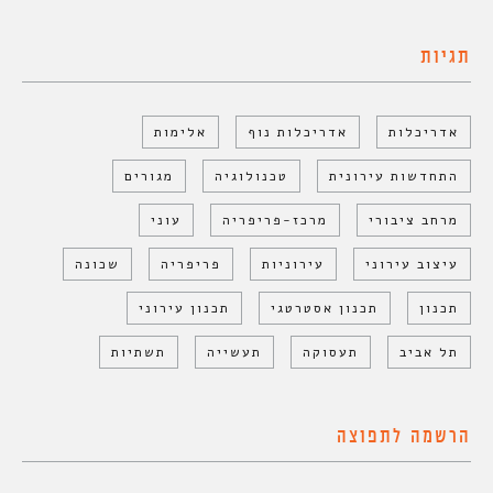
תגיות
אדריכלות
אדריכלות נוף
אלימות
התחדשות עירונית
טכנולוגיה
מגורים
מרחב ציבורי
מרכז-פריפריה
עוני
עיצוב עירוני
עירוניות
פריפריה
שכונה
תכנון
תכנון אסטרטגי
תכנון עירוני
תל אביב
תעסוקה
תעשייה
תשתיות
הרשמה לתפוצה