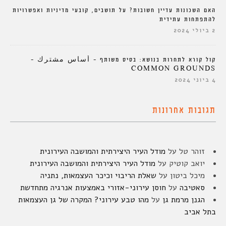
האם השכונות עדיין חשובות? על תושבים, קובעי מדיניות ואפשרויות
להתפתחות עתידית
2 ביולי 2024
קול קורא לתחרות בנושא: בסיס משותף – أساس مشترك –
COMMON GROUNDS
4 ביוני 2024
תגובות אחרונות
זוהר טל
על
מודל העיר היצירתית והמושבה העירונית
יואב קוטיק
על
מודל העיר היצירתית והמושבה העירונית
מיכל ביטון
על
שאלת הריבוי וכיכר העצמאות, נתניה
סאטיבה
על
חוסן עירוני-אזורי באמצעות אנרגיה מתחדשת
הגנן מרמת גן
על
מהו טבע עירוני? המקרה של גן העצמאות
בתל אביב