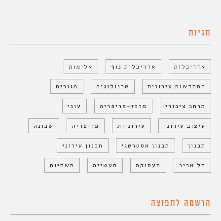
תגיות
אדריכלות
אדריכלות נוף
אלימות
התחדשות עירונית
טכנולוגיה
מגורים
מרחב ציבורי
מרכז-פריפריה
עוני
עיצוב עירוני
עירוניות
פריפריה
שכונה
תכנון
תכנון אסטרטגי
תכנון עירוני
תל אביב
תעסוקה
תעשייה
תשתיות
הרשמה לתפוצה