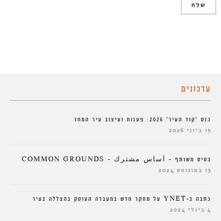
עדכונים
כנס ‘קוד העיר’ 2026: פענוח ועיצוב עיר המחר
15 ביוני 2026
בסיס משותף – أساس مشترك – COMMON GROUNDS
13 באוגוסט 2024
כתבה ב-YNET על מחקר חדש במעבדה העוסק בהצללה בעיר
4 ביולי 2024