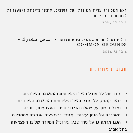
האם השכונות עדיין חשובות? על תושבים, קובעי מדיניות ואפשרויות
להתפתחות עתידית
2 ביולי 2024
קול קורא לתחרות בנושא: בסיס משותף – أساس مشترك –
COMMON GROUNDS
4 ביוני 2024
תגובות אחרונות
זוהר טל
על
מודל העיר היצירתית והמושבה העירונית
יואב קוטיק
על
מודל העיר היצירתית והמושבה העירונית
מיכל ביטון
על
שאלת הריבוי וכיכר העצמאות, נתניה
סאטיבה
על
חוסן עירוני-אזורי באמצעות אנרגיה מתחדשת
הגנן מרמת גן
על
מהו טבע עירוני? המקרה של גן העצמאות
בתל אביב