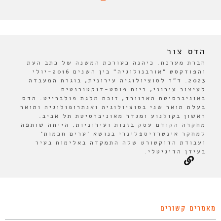
הדס צור
חברת מערכת. כיהנה כעורכת המשנה של כתב העת
והפודקסט "אורבנולוגיה" בין השנים 2016-יולי
2023. ד"ר לסוציולוגיה עירונית, בוגרת המעבדה
לעיצוב עירוני, כיום פוסט-דוקטורנטית
באוניברסיטת הארוורד, זוכת מלגת פולברייט. הדס
בעלת תואר שני בסוציולוגיה ואנתרופולוגיה ותואר
ראשון בקולנוע ומגדר מאוניברסיטת תל אביב.
מחקרה הקודם עסק בזנות ועירוניות, הייתה שותפה
למחקר אינטרדיספלינרי בנושא 'ערים חכמות'
ועבודת הדוקטורט שלה התמקדה באלימות בעיר
בעידן הדיגיטלי.
מאמרים קשורים