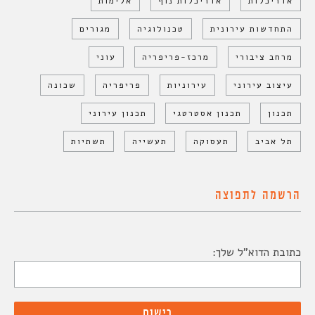
אדריכלות
אדריכלות נוף
אלימות
התחדשות עירונית
טכנולוגיה
מגורים
מרחב ציבורי
מרכז-פריפריה
עוני
עיצוב עירוני
עירוניות
פריפריה
שכונה
תכנון
תכנון אסטרטגי
תכנון עירוני
תל אביב
תעסוקה
תעשייה
תשתיות
הרשמה לתפוצה
כתובת הדוא"ל שלך: