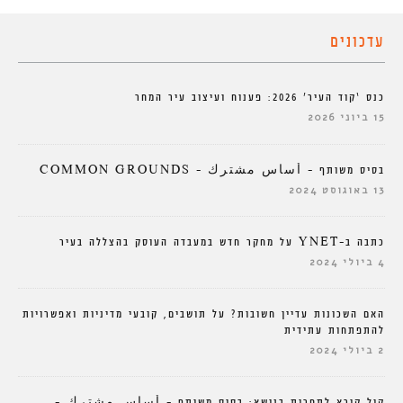
עדכונים
כנס ‘קוד העיר’ 2026: פענוח ועיצוב עיר המחר
15 ביוני 2026
בסיס משותף – أساس مشترك – COMMON GROUNDS
13 באוגוסט 2024
כתבה ב-YNET על מחקר חדש במעבדה העוסק בהצללה בעיר
4 ביולי 2024
האם השכונות עדיין חשובות? על תושבים, קובעי מדיניות ואפשרויות
להתפתחות עתידית
2 ביולי 2024
קול קורא לתחרות בנושא: בסיס משותף – أساس مشترك –