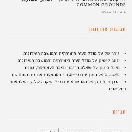
COMMON GROUNDS
4 ביוני 2024
תגובות אחרונות
זוהר טל
על
מודל העיר היצירתית והמושבה העירונית
יואב קוטיק
על
מודל העיר היצירתית והמושבה העירונית
מיכל ביטון
על
שאלת הריבוי וכיכר העצמאות, נתניה
סאטיבה
על
חוסן עירוני-אזורי באמצעות אנרגיה מתחדשת
הגנן מרמת גן
על
מהו טבע עירוני? המקרה של גן העצמאות
בתל אביב
תגיות