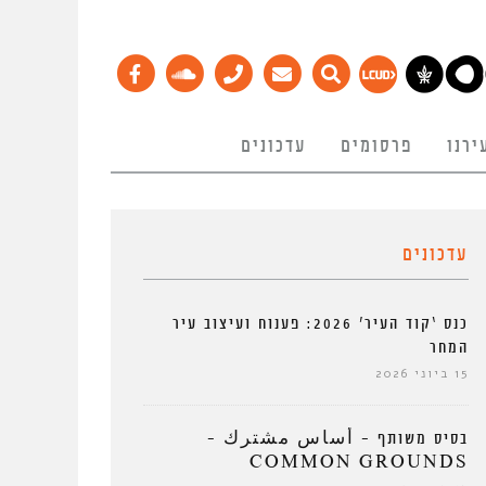
ירנו
פרסומים
עדכונים
עדכונים
כנס ‘קוד העיר’ 2026: פענוח ועיצוב עיר
המחר
15 ביוני 2026
בסיס משותף – أساس مشترك –
COMMON GROUNDS