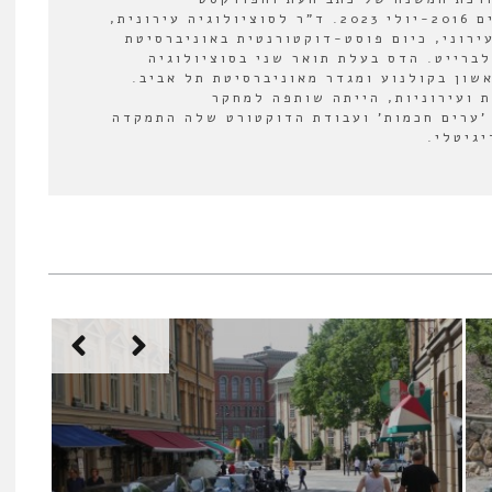
"אורבנולוגיה" בין השנים 2016-יולי 2023. ד"ר לסוציולוגיה עירונית,
ירוני, כיום פוסט-דוקטורנטית באוניברסיטת
לברייט. הדס בעלת תואר שני בסוציולוגיה
אשון בקולנוע ומגדר מאוניברסיטת תל אביב.
 ועירוניות, הייתה שותפה למחקר
'ערים חכמות' ועבודת הדוקטורט שלה התמקדה
יגיטלי.