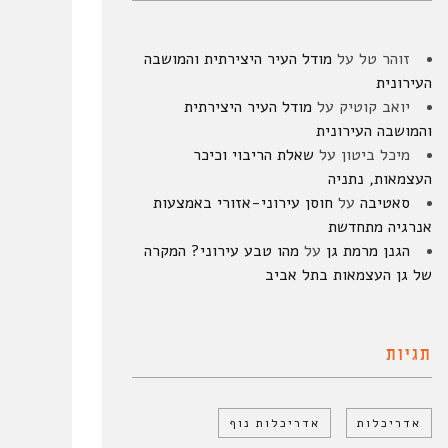
זוהר טל
על
מודל העיר היצירתית והמושבה
העירונית
יואב קוטיק
על
מודל העיר היצירתית
והמושבה העירונית
מיכל ביטון
על
שאלת הריבוי וכיכר
העצמאות, נתניה
סאטיבה
על
חוסן עירוני-אזורי באמצעות
אנרגיה מתחדשת
הגנן מרמת גן
על
מהו טבע עירוני? המקרה
של גן העצמאות בתל אביב
תגיות
אדריכלות
אדריכלות נוף