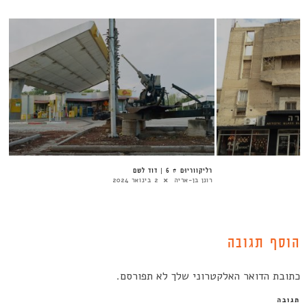
רֵליקוַוריוּם # 6 | דוד לשם
רונן בן-אריה
2 בינואר 2024
הוסף תגובה
כתובת הדואר האלקטרוני שלך לא תפורסם.
תגובה