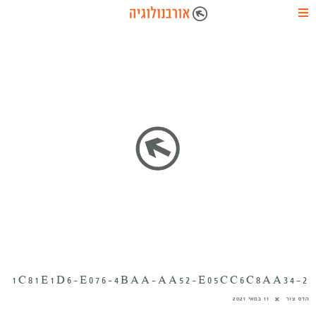
1C81E1D6-E076-4BAA-AA52-E05CC6C8AA34-2
הדס צור
11 במאי 2021