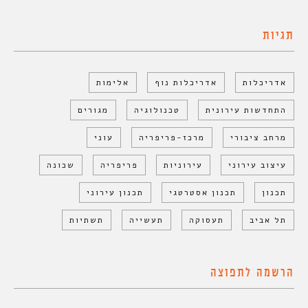
תגיות
אדריכלות
אדריכלות נוף
אלימות
התחדשות עירונית
טכנולוגיה
מגורים
מרחב ציבורי
מרכז-פריפריה
עוני
עיצוב עירוני
עירוניות
פריפריה
שכונה
תכנון
תכנון אסטרטגי
תכנון עירוני
תל אביב
תעסוקה
תעשייה
תשתיות
הרשמה לתפוצה