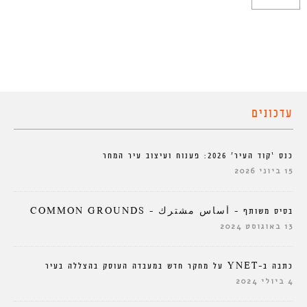
עדכונים
כנס ‘קוד העיר’ 2026: פענוח ועיצוב עיר המחר
15 ביוני 2026
בסיס משותף – أساس مشترك – COMMON GROUNDS
13 באוגוסט 2024
כתבה ב-YNET על מחקר חדש במעבדה העוסק בהצללה בעיר
4 ביולי 2024