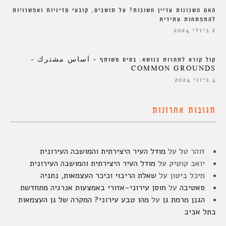
האם השכונות עדיין חשובות? על תושבים, קובעי מדיניות ואפשרויות
להתפתחות עתידית
2 ביולי 2024
קול קורא לתחרות בנושא: בסיס משותף – أساس مشترك –
COMMON GROUNDS
4 ביוני 2024
תגובות אחרונות
זוהר טל
על
מודל העיר היצירתית והמושבה העירונית
יואב קוטיק
על
מודל העיר היצירתית והמושבה העירונית
מיכל ביטון
על
שאלת הריבוי וכיכר העצמאות, נתניה
סאטיבה
על
חוסן עירוני-אזורי באמצעות אנרגיה מתחדשת
הגנן מרמת גן
על
מהו טבע עירוני? המקרה של גן העצמאות
בתל אביב