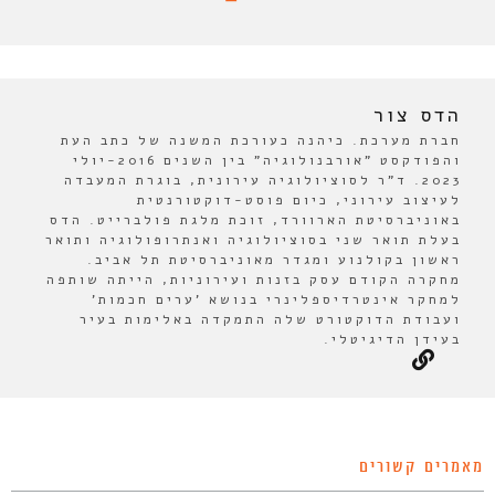
הדס צור
חברת מערכת. כיהנה כעורכת המשנה של כתב העת
והפודקסט "אורבנולוגיה" בין השנים 2016-יולי
2023. ד"ר לסוציולוגיה עירונית, בוגרת המעבדה
לעיצוב עירוני, כיום פוסט-דוקטורנטית
באוניברסיטת הארוורד, זוכת מלגת פולברייט. הדס
בעלת תואר שני בסוציולוגיה ואנתרופולוגיה ותואר
ראשון בקולנוע ומגדר מאוניברסיטת תל אביב.
מחקרה הקודם עסק בזנות ועירוניות, הייתה שותפה
למחקר אינטרדיספלינרי בנושא 'ערים חכמות'
ועבודת הדוקטורט שלה התמקדה באלימות בעיר
בעידן הדיגיטלי.
מאמרים קשורים