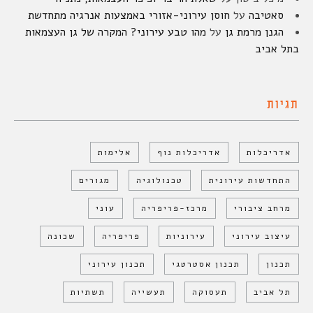
סאטיבה
על
חוסן עירוני-אזורי באמצעות אנרגיה מתחדשת
הגנן מרמת גן
על
מהו טבע עירוני? המקרה של גן העצמאות
בתל אביב
תגיות
אדריכלות
אדריכלות נוף
אלימות
התחדשות עירונית
טכנולוגיה
מגורים
מרחב ציבורי
מרכז-פריפריה
עוני
עיצוב עירוני
עירוניות
פריפריה
שכונה
תכנון
תכנון אסטרטגי
תכנון עירוני
תל אביב
תעסוקה
תעשייה
תשתיות