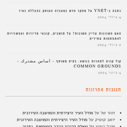
כתבה ב-YNET על מחקר חדש במעבדה העוסק בהצללה בעיר
4 ביולי 2024
האם השכונות עדיין חשובות? על תושבים, קובעי מדיניות ואפשרויות
להתפתחות עתידית
2 ביולי 2024
קול קורא לתחרות בנושא: בסיס משותף – أساس مشترك –
COMMON GROUNDS
4 ביוני 2024
תגובות אחרונות
זוהר טל
על
מודל העיר היצירתית והמושבה העירונית
יואב קוטיק
על
מודל העיר היצירתית והמושבה העירונית
מיכל ביטון
על
שאלת הריבוי וכיכר העצמאות, נתניה