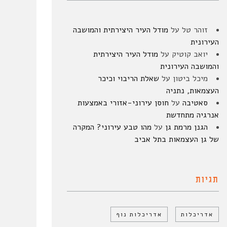
זוהר טל
על
מודל העיר היצירתית והמושבה
העירונית
יואב קוטיק
על
מודל העיר היצירתית
והמושבה העירונית
מיכל ביטון
על
שאלת הריבוי וכיכר
העצמאות, נתניה
סאטיבה
על
חוסן עירוני-אזורי באמצעות
אנרגיה מתחדשת
הגנן מרמת גן
על
מהו טבע עירוני? המקרה
של גן העצמאות בתל אביב
תגיות
אדריכלות
אדריכלות נוף