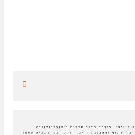
לוגיה'. עורכת מדור ספרים ב'אורבנולוגיה'
2022-202. אדריכלית נוף ומתכננת ערים, דוקטורנטית בבית הספר