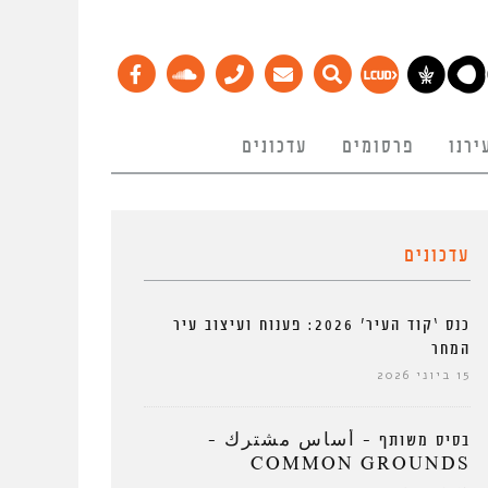
ירנו
פרסומים
עדכונים
עדכונים
כנס ‘קוד העיר’ 2026: פענוח ועיצוב עיר
המחר
15 ביוני 2026
בסיס משותף – أساس مشترك –
COMMON GROUNDS