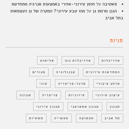
סאטיבה
על
חוסן עירוני-אזורי באמצעות אנרגיה מתחדשת
הגנן מרמת גן
על
מהו טבע עירוני? המקרה של גן העצמאות
בתל אביב
תגיות
אדריכלות
אדריכלות נוף
אלימות
התחדשות עירונית
טכנולוגיה
מגורים
מרחב ציבורי
מרכז-פריפריה
עוני
עיצוב עירוני
עירוניות
פריפריה
שכונה
תכנון
תכנון אסטרטגי
תכנון עירוני
תל אביב
תעסוקה
תעשייה
תשתיות