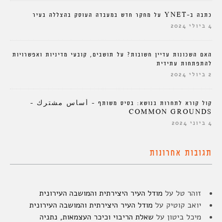
כתבה ב-YNET על מחקר חדש במעבדה העוסק בהצללה בעיר
4 ביולי 2024
האם השכונות עדיין חשובות? על תושבים, קובעי מדיניות ואפשרויות
להתפתחות עתידית
2 ביולי 2024
קול קורא לתחרות בנושא: בסיס משותף – أساس مشترك –
COMMON GROUNDS
4 ביוני 2024
תגובות אחרונות
זוהר טל
על
מודל העיר היצירתית והמושבה העירונית
יואב קוטיק
על
מודל העיר היצירתית והמושבה העירונית
מיכל ביטון
על
שאלת הריבוי וכיכר העצמאות, נתניה