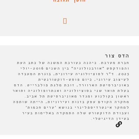
הדס צור
חברת מערכת. כיהנה כעורכת המשנה של כתב העת
והפודקסט "אורבנולוגיה" בין השנים 2016-יולי
2023. ד"ר לסוציולוגיה עירונית, בוגרת המעבדה
לעיצוב עירוני, כיום פוסט-דוקטורנטית
באוניברסיטת הארוורד, זוכת מלגת פולברייט. הדס
בעלת תואר שני בסוציולוגיה ואנתרופולוגיה ותואר
ראשון בקולנוע ומגדר מאוניברסיטת תל אביב.
מחקרה הקודם עסק בזנות ועירוניות, הייתה שותפה
למחקר אינטרדיספלינרי בנושא 'ערים חכמות'
ועבודת הדוקטורט שלה התמקדה באלימות בעיר
בעידן הדיגיטלי.