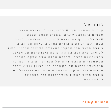
זוהר טל
עורכת המשנה של 'אורבנולוגיה'. עורכת מדור
ספרים ב'אורבנולוגיה' בשנים 2022-2020.
אדריכלית נוף ומתכננת ערים, דוקטורנטית בבית
הספר למדיניות ציבורית באוניברסיטת תל אביב.
בוגרת תואר שני מחקרי במעבדה לעיצוב עירוני בחוג
לגיאוגרפיה וסביבת האדם באוניברסיטת תל אביב,
בהצטיינות יתרה. עבודת התזה שלה עסקה בהבנת
המשמעויות העכשוויות של המרחב הציבורי בפרבר
הישראלי ובחנה את הקשרים בין תכנון נופי, זהות
מקומית ופרקטיקות חברתיות מרחביות ודיגיטליות.
בוגרת תואר ראשון באדריכלות נוף בטכניון
בהצטיינות.
מאמרים קשורים