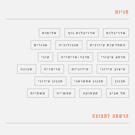
תגיות
אדריכלות
אדריכלות נוף
אלימות
התחדשות עירונית
טכנולוגיה
מגורים
מרחב ציבורי
מרכז-פריפריה
עוני
עיצוב עירוני
עירוניות
פריפריה
שכונה
תכנון
תכנון אסטרטגי
תכנון עירוני
תל אביב
תעסוקה
תעשייה
תשתיות
הרשמה לתפוצה