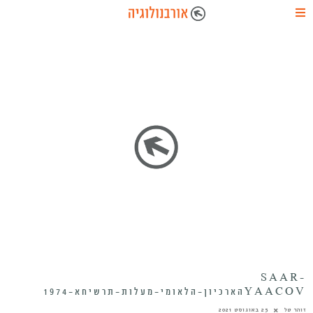
SAAR-
YAACOVהארכיון-הלאומי-מעלות-תרשיחא-1974
זוהר טל
25 באוגוסט 2021