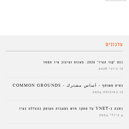
עדכונים
כנס ‘קוד העיר’ 2026: פענוח ועיצוב עיר המחר
15 ביוני 2026
בסיס משותף – أساس مشترك – COMMON GROUNDS
13 באוגוסט 2024
כתבה ב-YNET על מחקר חדש במעבדה העוסק בהצללה בעיר
4 ביולי 2024