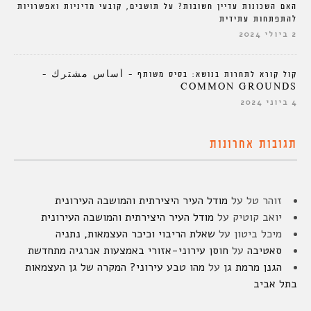
האם השכונות עדיין חשובות? על תושבים, קובעי מדיניות ואפשרויות
להתפתחות עתידית
2 ביולי 2024
קול קורא לתחרות בנושא: בסיס משותף – أساس مشترك –
COMMON GROUNDS
4 ביוני 2024
תגובות אחרונות
זוהר טל
על
מודל העיר היצירתית והמושבה העירונית
יואב קוטיק
על
מודל העיר היצירתית והמושבה העירונית
מיכל ביטון
על
שאלת הריבוי וכיכר העצמאות, נתניה
סאטיבה
על
חוסן עירוני-אזורי באמצעות אנרגיה מתחדשת
הגנן מרמת גן
על
מהו טבע עירוני? המקרה של גן העצמאות
בתל אביב