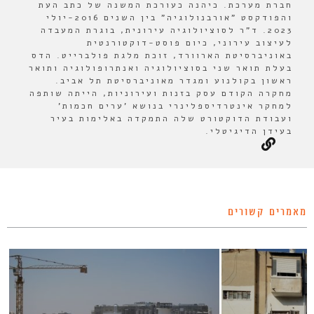
חברת מערכת. כיהנה כעורכת המשנה של כתב העת
והפודקסט "אורבנולוגיה" בין השנים 2016-יולי
2023. ד"ר לסוציולוגיה עירונית, בוגרת המעבדה
לעיצוב עירוני, כיום פוסט-דוקטורנטית
באוניברסיטת הארוורד, זוכת מלגת פולברייט. הדס
בעלת תואר שני בסוציולוגיה ואנתרופולוגיה ותואר
ראשון בקולנוע ומגדר מאוניברסיטת תל אביב.
מחקרה הקודם עסק בזנות ועירוניות, הייתה שותפה
למחקר אינטרדיספלינרי בנושא 'ערים חכמות'
ועבודת הדוקטורט שלה התמקדה באלימות בעיר
בעידן הדיגיטלי.
מאמרים קשורים