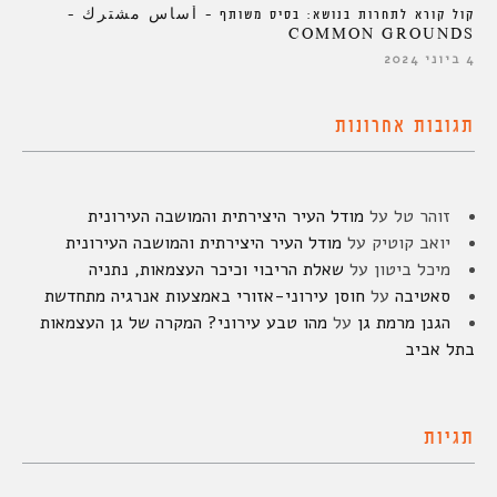
קול קורא לתחרות בנושא: בסיס משותף – أساس مشترك –
COMMON GROUNDS
4 ביוני 2024
תגובות אחרונות
זוהר טל
על
מודל העיר היצירתית והמושבה העירונית
יואב קוטיק
על
מודל העיר היצירתית והמושבה העירונית
מיכל ביטון
על
שאלת הריבוי וכיכר העצמאות, נתניה
סאטיבה
על
חוסן עירוני-אזורי באמצעות אנרגיה מתחדשת
הגנן מרמת גן
על
מהו טבע עירוני? המקרה של גן העצמאות
בתל אביב
תגיות