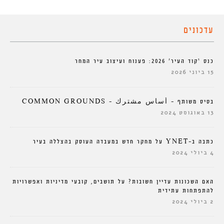
עדכונים
כנס ‘קוד העיר’ 2026: פענוח ועיצוב עיר המחר
15 ביוני 2026
בסיס משותף – أساس مشترك – COMMON GROUNDS
13 באוגוסט 2024
כתבה ב-YNET על מחקר חדש במעבדה העוסק בהצללה בעיר
4 ביולי 2024
האם השכונות עדיין חשובות? על תושבים, קובעי מדיניות ואפשרויות
להתפתחות עתידית
2 ביולי 2024