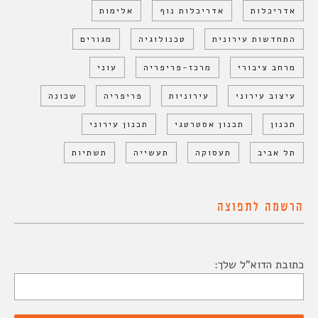
אדריכלות
אדריכלות נוף
אלימות
התחדשות עירונית
טכנולוגיה
מגורים
מרחב ציבורי
מרכז-פריפריה
עוני
עיצוב עירוני
עירוניות
פריפריה
שכונה
תכנון
תכנון אסטרטגי
תכנון עירוני
תל אביב
תעסוקה
תעשייה
תשתיות
הרשמה לתפוצה
כתובת הדוא"ל שלך: