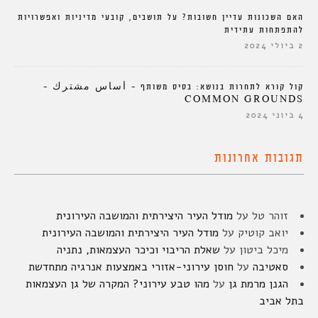
האם השכונות עדיין חשובות? על תושבים, קובעי מדיניות ואפשרויות
להתפתחות עתידית
2 ביולי 2024
קול קורא לתחרות בנושא: בסיס משותף – أساس مشترك –
COMMON GROUNDS
4 ביוני 2024
תגובות אחרונות
זוהר טל
על
מודל העיר היצירתית והמושבה העירונית
יואב קוטיק
על
מודל העיר היצירתית והמושבה העירונית
מיכל ביטון
על
שאלת הריבוי וכיכר העצמאות, נתניה
סאטיבה
על
חוסן עירוני-אזורי באמצעות אנרגיה מתחדשת
הגנן מרמת גן
על
מהו טבע עירוני? המקרה של גן העצמאות
בתל אביב