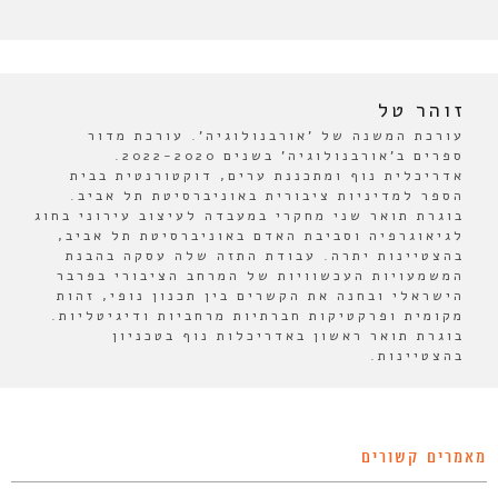
זוהר טל
עורכת המשנה של 'אורבנולוגיה'. עורכת מדור
ספרים ב'אורבנולוגיה' בשנים 2022-2020.
אדריכלית נוף ומתכננת ערים, דוקטורנטית בבית
הספר למדיניות ציבורית באוניברסיטת תל אביב.
בוגרת תואר שני מחקרי במעבדה לעיצוב עירוני בחוג
לגיאוגרפיה וסביבת האדם באוניברסיטת תל אביב,
בהצטיינות יתרה. עבודת התזה שלה עסקה בהבנת
המשמעויות העכשוויות של המרחב הציבורי בפרבר
הישראלי ובחנה את הקשרים בין תכנון נופי, זהות
מקומית ופרקטיקות חברתיות מרחביות ודיגיטליות.
בוגרת תואר ראשון באדריכלות נוף בטכניון
בהצטיינות.
מאמרים קשורים