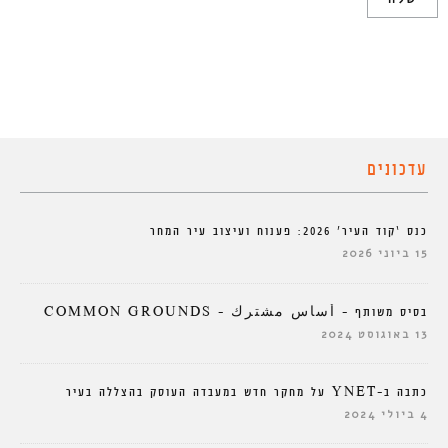
עדכונים
כנס ‘קוד העיר’ 2026: פענוח ועיצוב עיר המחר
15 ביוני 2026
בסיס משותף – أساس مشترك – COMMON GROUNDS
13 באוגוסט 2024
כתבה ב-YNET על מחקר חדש במעבדה העוסק בהצללה בעיר
4 ביולי 2024