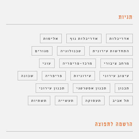
תגיות
אדריכלות
אדריכלות נוף
אלימות
התחדשות עירונית
טכנולוגיה
מגורים
מרחב ציבורי
מרכז-פריפריה
עוני
עיצוב עירוני
עירוניות
פריפריה
שכונה
תכנון
תכנון אסטרטגי
תכנון עירוני
תל אביב
תעסוקה
תעשייה
תשתיות
הרשמה לתפוצה