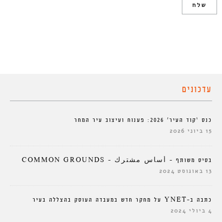
עדכונים
כנס ‘קוד העיר’ 2026: פענוח ועיצוב עיר המחר
15 ביוני 2026
בסיס משותף – أساس مشترك – COMMON GROUNDS
13 באוגוסט 2024
כתבה ב-YNET על מחקר חדש במעבדה העוסק בהצללה בעיר
4 ביולי 2024