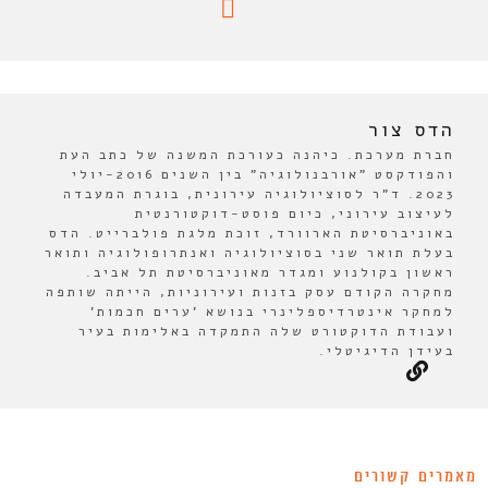
הדס צור
חברת מערכת. כיהנה כעורכת המשנה של כתב העת
והפודקסט "אורבנולוגיה" בין השנים 2016-יולי
2023. ד"ר לסוציולוגיה עירונית, בוגרת המעבדה
לעיצוב עירוני, כיום פוסט-דוקטורנטית
באוניברסיטת הארוורד, זוכת מלגת פולברייט. הדס
בעלת תואר שני בסוציולוגיה ואנתרופולוגיה ותואר
ראשון בקולנוע ומגדר מאוניברסיטת תל אביב.
מחקרה הקודם עסק בזנות ועירוניות, הייתה שותפה
למחקר אינטרדיספלינרי בנושא 'ערים חכמות'
ועבודת הדוקטורט שלה התמקדה באלימות בעיר
בעידן הדיגיטלי.
מאמרים קשורים