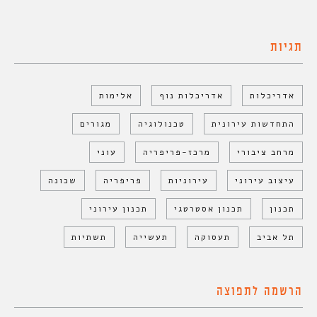
תגיות
אדריכלות
אדריכלות נוף
אלימות
התחדשות עירונית
טכנולוגיה
מגורים
מרחב ציבורי
מרכז-פריפריה
עוני
עיצוב עירוני
עירוניות
פריפריה
שכונה
תכנון
תכנון אסטרטגי
תכנון עירוני
תל אביב
תעסוקה
תעשייה
תשתיות
הרשמה לתפוצה