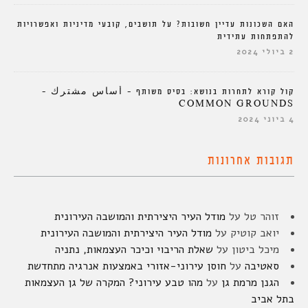
האם השכונות עדיין חשובות? על תושבים, קובעי מדיניות ואפשרויות
להתפתחות עתידית
2 ביולי 2024
קול קורא לתחרות בנושא: בסיס משותף – أساس مشترك –
COMMON GROUNDS
4 ביוני 2024
תגובות אחרונות
זוהר טל
על
מודל העיר היצירתית והמושבה העירונית
יואב קוטיק
על
מודל העיר היצירתית והמושבה העירונית
מיכל ביטון
על
שאלת הריבוי וכיכר העצמאות, נתניה
סאטיבה
על
חוסן עירוני-אזורי באמצעות אנרגיה מתחדשת
הגנן מרמת גן
על
מהו טבע עירוני? המקרה של גן העצמאות
בתל אביב