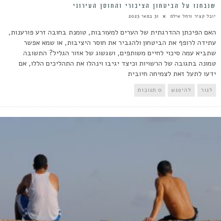
שנבחנו על הביטחון הציבורי והחוסן העירוני
יובל קציר ורחל אילת
31 במאי 2023
האם הפיכתן ההדרגתית של הערים למעורבות, טומנת בחובה זרע פורענות,
עתידה לרופף את הביטחון ולהגביר את חוסר היציבות, או שמא אפשר
שתביא עמה סיכוי לחיים משותפים, ושגשוג של אזור הגליל? התשובה
טמונה בתגובה של הרשויות וכיצד יגיבו וינהלו את התהליכים הללו, אם
ידעו לתעל זאת לצמיחה חיובית
לגור
להיפגש
0 תגובות