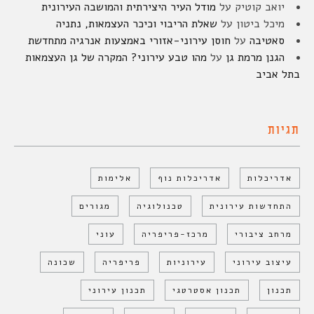
יואב קוטיק
על
מודל העיר היצירתית והמושבה העירונית
מיכל ביטון
על
שאלת הריבוי וכיכר העצמאות, נתניה
סאטיבה
על
חוסן עירוני-אזורי באמצעות אנרגיה מתחדשת
הגנן מרמת גן
על
מהו טבע עירוני? המקרה של גן העצמאות
בתל אביב
תגיות
אדריכלות
אדריכלות נוף
אלימות
התחדשות עירונית
טכנולוגיה
מגורים
מרחב ציבורי
מרכז-פריפריה
עוני
עיצוב עירוני
עירוניות
פריפריה
שכונה
תכנון
תכנון אסטרטגי
תכנון עירוני