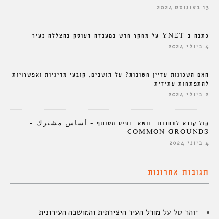
13 באוגוסט 2024
כתבה ב-YNET על מחקר חדש במעבדה העוסק בהצללה בעיר
4 ביולי 2024
האם השכונות עדיין חשובות? על תושבים, קובעי מדיניות ואפשרויות
להתפתחות עתידית
2 ביולי 2024
קול קורא לתחרות בנושא: בסיס משותף – أساس مشترك –
COMMON GROUNDS
4 ביוני 2024
תגובות אחרונות
זוהר טל
על
מודל העיר היצירתית והמושבה העירונית