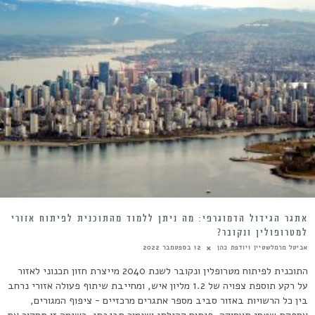
אתגר הגידול הדמוגרפי: מה ניתן ללמוד מהתוכנית לפיתוח אזורי
למטרופולין ונקובר?
אביטל מרמלשטיין ויודפת כהן
12 בספטמבר 2022
התוכנית לפיתוח מטרופלין ונקובר לשנת 2040 מייצרת חזון תכנוני לאזור
על רקע תוספת צפויה של 1.2 מליון איש, ומחייבת שיתוף פעולה אזורי נרחב
בין כל הרשויות באזור סביב מספר אתגרים מרכזיים - ציפוף המגורים,
אספקת שטחי תעסוקה, פיתוח קהילתי ושימור סביבתי. רשימה זו תסקור את