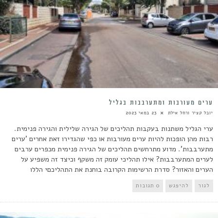
ערים מעורבות ומתערבבות בגליל
יובל קציר ורחל אילת
23 במאי 2023
ערי הגליל משתנות בעקבות תהליכים של הגירה שלילית והגירה פנימית.
רבות מהן הופכות להיות ערים מעורבות או כפי שהגדירו זאת אחרים 'ערים
מתערבבות'. מדוע מתרחשים תהליכים של הגירה פנימית מכפרים ערבים
לערים המתערבבות? אילו תהליכי עומק זה משקף וכיצד זה משפיע על
הערים והאזור? סדרת הרשימות הקרובה בוחנת את התהליכםי הללו
לגור
להיפגש
0 תגובות