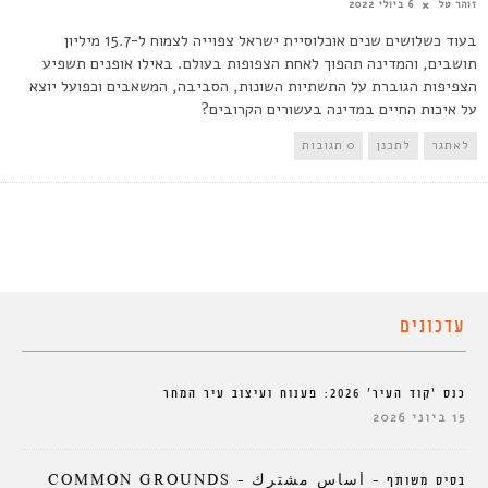
זוהר טל
6 ביולי 2022
בעוד כשלושים שנים אוכלוסיית ישראל צפוייה לצמוח ל-15.7 מיליון
תושבים, והמדינה תהפוך לאחת הצפופות בעולם. באילו אופנים תשפיע
הצפיפות הגוברת על התשתיות השונות, הסביבה, המשאבים וכפועל יוצא
על איכות החיים במדינה בעשורים הקרובים?
לאתגר
לתכנן
0 תגובות
עדכונים
כנס ‘קוד העיר’ 2026: פענוח ועיצוב עיר המחר
15 ביוני 2026
בסיס משותף – أساس مشترك – COMMON GROUNDS