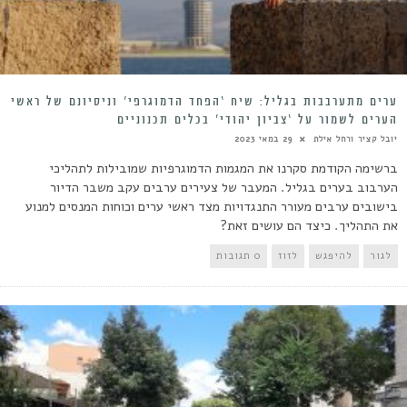
ערים מתערבבות בגליל: שיח ‘הפחד הדמוגרפי’ וניסיונם של ראשי
הערים לשמור על ‘צביון יהודי’ בכלים תכנוניים
יובל קציר ורחל אילת
29 במאי 2023
ברשימה הקודמת סקרנו את המגמות הדמוגרפיות שמובילות לתהליכי
הערבוב בערים בגליל. המעבר של צעירים ערבים עקב משבר הדיור
בישובים ערבים מעורר התנגדויות מצד ראשי ערים וכוחות המנסים למנוע
את התהליך. כיצד הם עושים זאת?
לגור
להיפגש
לזוז
0 תגובות