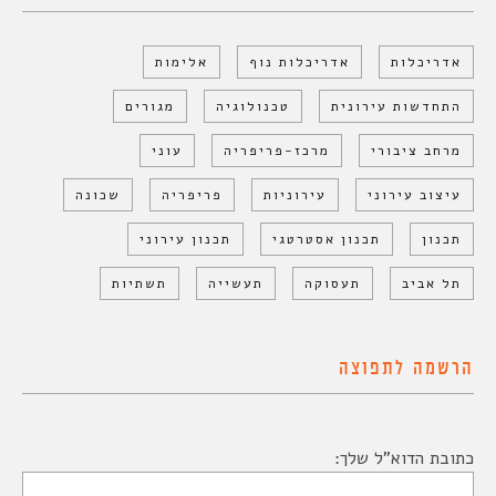
אדריכלות
אדריכלות נוף
אלימות
התחדשות עירונית
טכנולוגיה
מגורים
מרחב ציבורי
מרכז-פריפריה
עוני
עיצוב עירוני
עירוניות
פריפריה
שכונה
תכנון
תכנון אסטרטגי
תכנון עירוני
תל אביב
תעסוקה
תעשייה
תשתיות
הרשמה לתפוצה
כתובת הדוא"ל שלך: