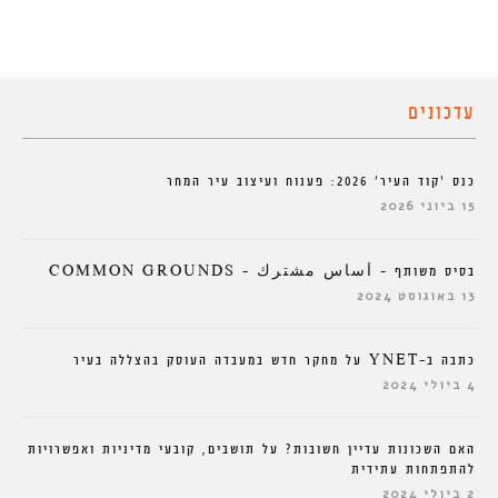
עדכונים
כנס ‘קוד העיר’ 2026: פענוח ועיצוב עיר המחר
15 ביוני 2026
בסיס משותף – أساس مشترك – COMMON GROUNDS
13 באוגוסט 2024
כתבה ב-YNET על מחקר חדש במעבדה העוסק בהצללה בעיר
4 ביולי 2024
האם השכונות עדיין חשובות? על תושבים, קובעי מדיניות ואפשרויות
להתפתחות עתידית
2 ביולי 2024