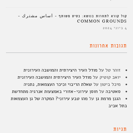
קול קורא לתחרות בנושא: בסיס משותף – أساس مشترك –
COMMON GROUNDS
4 ביוני 2024
תגובות אחרונות
זוהר טל
על
מודל העיר היצירתית והמושבה העירונית
יואב קוטיק
על
מודל העיר היצירתית והמושבה העירונית
מיכל ביטון
על
שאלת הריבוי וכיכר העצמאות, נתניה
סאטיבה
על
חוסן עירוני-אזורי באמצעות אנרגיה מתחדשת
הגנן מרמת גן
על
מהו טבע עירוני? המקרה של גן העצמאות
בתל אביב
תגיות