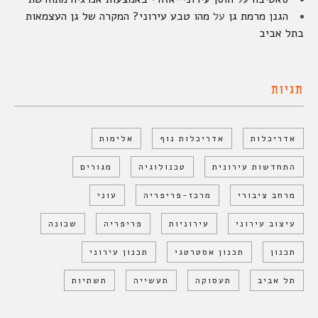
הגנן מרמת גן
על
מהו טבע עירוני? המקרה של גן העצמאות
בתל אביב
תגיות
אדריכלות
אדריכלות נוף
אלימות
התחדשות עירונית
טכנולוגיה
מגורים
מרחב ציבורי
מרכז-פריפריה
עוני
עיצוב עירוני
עירוניות
פריפריה
שכונה
תכנון
תכנון אסטרטגי
תכנון עירוני
תל אביב
תעסוקה
תעשייה
תשתיות