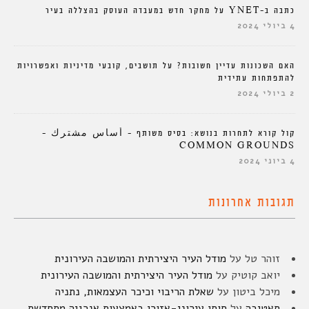
כתבה ב-YNET על מחקר חדש במעבדה העוסק בהצללה בעיר
4 ביולי 2024
האם השכונות עדיין חשובות? על תושבים, קובעי מדיניות ואפשרויות
להתפתחות עתידית
2 ביולי 2024
קול קורא לתחרות בנושא: בסיס משותף – أساس مشترك –
COMMON GROUNDS
4 ביוני 2024
תגובות אחרונות
זוהר טל
על
מודל העיר היצירתית והמושבה העירונית
יואב קוטיק
על
מודל העיר היצירתית והמושבה העירונית
מיכל ביטון
על
שאלת הריבוי וכיכר העצמאות, נתניה
סאטיבה
על
חוסן עירוני-אזורי באמצעות אנרגיה מתחדשת