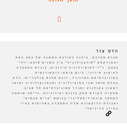
הדס צור
חברת מערכת. כיהנה כעורכת המשנה של כתב העת
והפודקסט "אורבנולוגיה" בין השנים 2016-יולי
2023. ד"ר לסוציולוגיה עירונית, בוגרת המעבדה
לעיצוב עירוני, כיום פוסט-דוקטורנטית
באוניברסיטת הארוורד, זוכת מלגת פולברייט. הדס
בעלת תואר שני בסוציולוגיה ואנתרופולוגיה ותואר
ראשון בקולנוע ומגדר מאוניברסיטת תל אביב.
מחקרה הקודם עסק בזנות ועירוניות, הייתה שותפה
למחקר אינטרדיספלינרי בנושא 'ערים חכמות'
ועבודת הדוקטורט שלה התמקדה באלימות בעיר
בעידן הדיגיטלי.