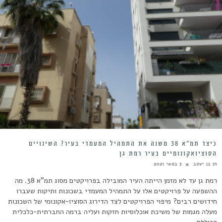
כיצד תמ”א 38 משנה את התמהיל המעמדי בעיר? השינויים
הסוציואקונומיים בעיר רמת גן
חן בן יעקב
3 במאי 2021
רמת גן עד לא מזמן הייתה העיר המובילה בפרויקטים מסוג תמ"א 38. מה
ההשפעה על פרויקטים אלו על התמהיל המעמדי בשכונות ותיקות שעברו
חידושים רבים? מיפוי הפרויקטים לצד הדירוג הסוציו-אקונומי של השכונות
מעלה מגמות של משיכת אוכלוסיות חזקות ועליה ברמה החברתית-כלכלית
הכוללת.