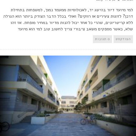
למי מיועד דיור בהישג יד, לאכולוסיות ממעמד נמוך, למשפחות בתחילת
דרכן? לזוגות צעירים או רווקים? ואולי בכלל הדבר הצודק ביותר הוא הגרלה
ללא קריטריונים, שהרי כל אחד יכול להנות מדיור במחיר מופחת. אז זהו
שלא, כאשר מספקים משאב ציבורי צריך לחשוב טוב למי הוא מיועד
הפודקסט
0 תגובות