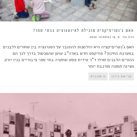
האם ג’נטריפיקציה מובילה לאינטגרציה בבתי ספר?
הדס צור
19 באוקטובר 2020
האם ג'נטריפיקציה היא הזדמנות להתגבר על הסגרגציה בין שחורים ללבנים
במערכת החינוך? פודקסט חדש בארה"ב טוען שהמכשול בדרך לכך הם
ההורים הלבנים ואילו ד"ר עידית פסט שחקרה בתי ספר ציבוריים בניו יורק
מציגה תמונה מורכבת יותר
קריאת כיוון
0 תגובות