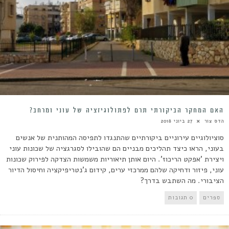
האם המחקר הביקורתי תרם לפתולוגיזציה של עוני ומרחב?
הדס צור
27 ביוני 2018
סוציולוגיים עירוניים ביקורתיים שהתנגדו לתפיסה המהותנית של אנשים
בעוני, הראו כיצד תהליכים מבניים הם שהובילו לסגרגציה של שכונות עוני
ויצירת 'אפקט הריכוז'. היום אותן תיאוריות משמשות הצדקה לפירוק שכונות
עוני, פיזור ודחיקה שלהם ממרכזי ערים, קידום ג'נטריפיקציה וחיסול הדיור
הציבורי. מה השתבש בדרך?
ספרים
0 תגובות