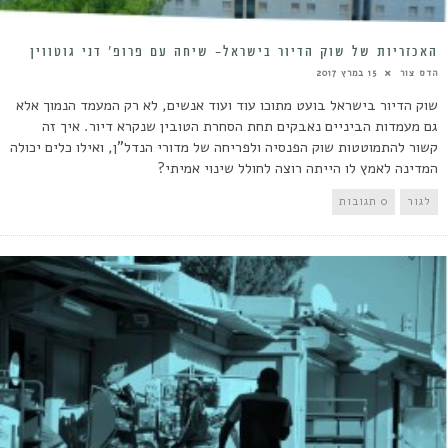
האכזריות של שוק הדיור בישראל- שיחה עם פרופ’ דני גוטווין
הדס צור
15 במרץ 2017
שוק הדיור בישראל בועט מתוכו עוד ועוד אנשים, לא רק המעמד הנמוך אלא
גם מעמדות הביניים נאבקים תחת הסחרת הטובין שנקרא דיור. איך זה
קשור להתמוטטות שוק הפנסיה ולפריחה של מדורי הנדל"ן, ואילו כלים יכולה
המדינה לאמץ לו הייתה רוצה לחולל שינוי אמיתי?
לגור
0 תגובות