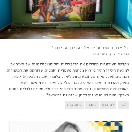
על צדדיו המכוערים של ‘העידן העירוני’
הדס צור
19 ביולי 2017
מקדשי העירוניות מהללים את הליברליות והקוסמופוליטיות של העיר אך
למעשה העידן העירוני הוא מלחמה מעמדית ואתנית שדוחקת את המעמדות
הנמוכים ואוכלוסיות של צבע מחוץ לעיר. בלונדון שבה הג'נטריפיקציה
גואה, מהנדסים יצאו בהצהרה נגד הכלי של פינוי בינוי אשר פוגע
באוכלוסיות מוחלשות, גובה מחיר סביבתי כבד ולא מקיים כלכלית לטווח
הארוך. האם לא הגיע זמן לדיון שכזה גם בישראל?
לגור
להיפגש
לתכנן
0 תגובות