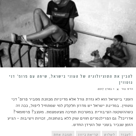
להבין את הסוציולוגיה של העוני בישראל, שיחה עם פרופ’ דני
גוטווין
הדס צור
1 במרץ 2017
העוני בישראל הוא לא גזרת גורל אלא מדיניות מכוונת מסביר פרופ' דני
גוטווין. במדינת ישראל יש מדרון חלקלק למי שמתחיל ליפול, ככה זה
כשההשקעה הציבורית במערכות תמיכה מצטמצמת. מעצב? פרסומאי?
אדריכל? גם הפרילנסרים חווים שוק ללא בטחונות, זכויות ויציבות - הגיע
הזמן שנכיר בעוני של העידן החדש.
לעבוד
לשלוט
קריאת כיוון
תגובה אחת