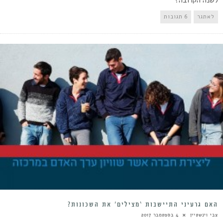
לשנה הקרובה?
לאתגר
6 תגובות
האם גרעיני התיישבות ‘מצילים’ את השכונות?
צבי וינשטיין
4 בספטמבר 2017