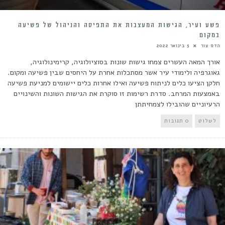
פשע ועיר, הגישות המעצבות את התפיסה והניהול של פשיעה
במקום
הדס צור
5 בינואר 2022
אורך המאה העשרים צמחו גישות שונות בסוציולוגיה, קרימינולוגיה,
גאוגרפיה ולימודי עיר אשר מסתכלות אחרת על היחסים שבין פשיעה ומקום.
חלקן הציעו כלים לניתוח פשיעה ואילו אחרות כלים יישומים למניעת פשיעה
באמצעות המרחב. סדרת רשימות זו סוקרת את הגישות השונות והשינויים
הרעיוניים שהובילו לצמחיתתן
לשלוט
0 תגובות