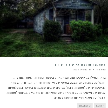
כשמגפה פוגשת אי שוויון עירוני
הדס צור
21 באפריל 2020
נראה כאילו כל קטסטרופה אמריקאית בעשור האחרון, לאחר שפרצה,
התגלתה כמונחת על מבנה בסיסי של אי שוויון חריף. הקורונה תצטרף
להיסטוריה של 'אסונות טבע' מסוגים שונים שפוגעים בעיקר באוכלוסיות
עניות של מיעוטים. על תפקידם של סוציולוגיים עירוניים בניתוח 'אסונות
טבע' ועל מצבי החירום שהפכו לשגרה
לאתגר
2 תגובות