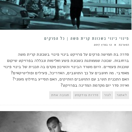
פינוי בינוי בשכונת קרית משה | כל הפרקים
המערכת
12 במרץ 2017
סדרה בת חמישה פרקים על פרויקט בינוי פינוי בשכונת קרית משה
ברחובות. שכונה שממותגת כשכונת פשע ואלימות ונכללה בפרויקט שיקום
שוכנות פעמיים. היום משרד הבינוי והשיכון מקדם בה תכנית של בינוי פינוי
מאסיבי. מה חושבים על כך התושבים, האדריכל, פעילים ופוליטיקאים?
האם התכנית תטיב עם התושבים הותיקים, האם תסייע בחילוץ מעוני?
ואיזה סדר יום מקדמת המדינה בפרויקט?
לאתגר
לגור
סדרות פודקסט
תגובה אחת