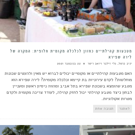
מטבעות קהילתיים כחזון לכלכלה מקומית חלופית: המקרה של
לירה שפירא
יניב כרמל, גלי זילבר ויואב רימר
22 בנובמבר 2021
האם מטבעות קהילתיים או מקומיים יכולים לברוא יש מאין ולהעצים שכונות
מוחלשות? לקדם עירוניות בת קיימא וכלכלה מקומית? לירה שפירא הוא
מטבע שהומצא בשכונת שפירא בתל אביב ומהווה ניסיון ראשון ומעניין
לבחון כיצד מטבע קהילתי יכול לחזק קהילה, לעודד צריכה מקומית ולקדם
מטרות אקולוגיות.
לאתגר
תגובה אחת