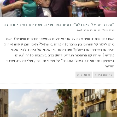
“הטרגדיה של סינדרלה”: נשים בפריפריה, פמיניזם ושינוי תודעה
מרים ויילר
31 בדצמבר 2018
האם נכון לכתוב ספר שלם על שני אירועים שנמשכו חודשים ספורים? האם
ניתן לגשר על התהום בין מרכז לפריפריה בישראל? האם יתכן שאותו אירוע
יהיה גם הצלחה וגם כישלון? ומה הקשר בין שינוי של היחיד לבין שינוי
פוליטי? שיחה עם פרופסור הנרייט דהאן כלב בעקבות ספרה "נשים
בישימון: מרי וסירוב בשולי החברה" על פמיניזם, מרי, פוליטיזציה ושינוי
תודעה.
קריאת כיוון
0 תגובות