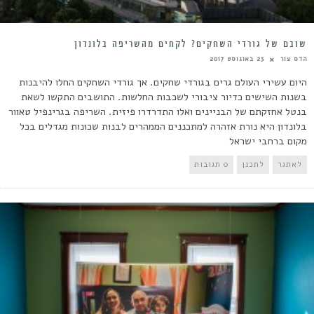
שובם של גורדי השחקים? לקחים מהשריפה בלונדון
הדס צור
23 באוגוסט 2017
היום עשירי העולם גרים בגורדי שחקים. אך גורדי השחקים החלו להיבנות
בשנות השישים כדיור ציבורי לשכבות החלשות. התושבים התקשו לשאת
בנטל אחזקתם של הבניינים ואלו התדרדרו פיזית. השריפה בגרינפיל טאוור
בלונדון היא נורת אזהרה למתכננים הממהרים לבנות שכונות מגדלים בכל
מקום ברחבי ישראל
לאתגר
לתכנן
0 תגובות