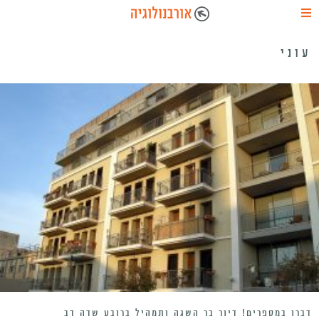
עוני
דברו במספרים! דיור בר השגה ותמהיל ברובע שדה דב