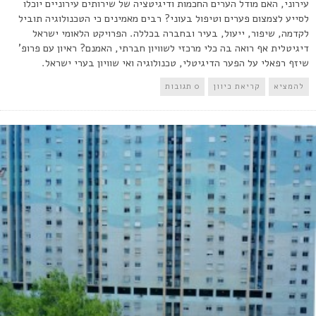
עירוני, האם מודל הערים החכמות ודיגיטציה של שירותים עירוניים יוכלו
לסייע לצמצום פערים וטיפול בעוני? רבים מאמינים כי הטכנולוגיה תוביל
לקדמה, שיפור, ייעול, בעיר ובחברה בכללה. הפרויקט הלאומי ישראל
דיגיטלית אף רואה בה כלי מרכזי לשוויון חברתי, האמנם? ראיון עם פרופ'
שיזף רפאלי על הפער הדיגיטלי, טכנולוגיה ואי שוויון בערי ישראל.
להמציא
קריאת כיוון
0 תגובות