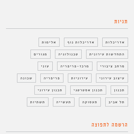
תגיות
אדריכלות
אדריכלות נוף
אלימות
התחדשות עירונית
טכנולוגיה
מגורים
מרחב ציבורי
מרכז-פריפריה
עוני
עיצוב עירוני
עירוניות
פריפריה
שכונה
תכנון
תכנון אסטרטגי
תכנון עירוני
תל אביב
תעסוקה
תעשייה
תשתיות
הרשמה לתפוצה