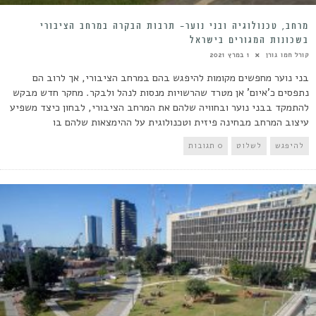
מרחב, טכנולוגיה ובני נוער- תרבות הבקרה במרחב הציבורי
בשכונות המגורים בישראל
קורל חמו גורן
1 במרץ 2021
בני נוער מחפשים מקומות להיפגש בהם במרחב הציבורי, אך לרוב הם
נתפסים כ'איום' אן מטרד שהרשויות מנסות לנהל ולבקר. מחקר חדש מבקש
להתמקד בבני נוער ובחוויה שלהם את המרחב הציבורי, לבחון כיצד משפיע
עיצוב המרחב מבחינה פיזית וטכנולוגית על ההימצאות שלהם בו
להיפגש
לשלוט
0 תגובות