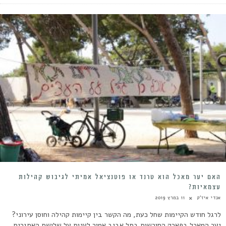
האם יער מאכל הוא טרנד או פוטנציאל אמיתי לגיבוש קהילות
עצמאיות?
אנדי איז'ק
11 במרץ 2019
לרגל חודש הקיימות שחל כעת, מה הקשר בין קיימות קהילה וחוסן עירוני?
יער המאכל בפארק החורשות בתל אביב אמור לענות על שלושת האתגרים