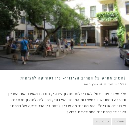
לחשוב מחדש על המרחב הציבורי- בין רטוריקה למציאות
קורל חמו גורן
16 במרץ 2020
עלי מאדניפור פרופ' לאדריכלות ותכנון עירוני, תוהה במאמרו האם העניין
וההכרה המחודשת בחשיבות המרחב הציבורי, מובילים לתכנון מרחבים
ציבוריים טובים? הוא מסביר מה מוביל לפער בין הרטוריקה של המרחב
הציבורי למרחבים המתוכננים בפועל
ספרים
0 תגובות