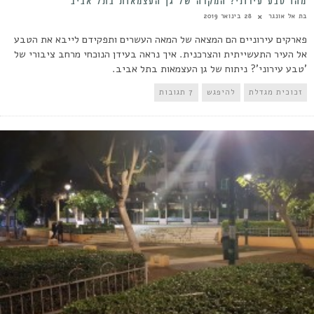
מהו טבע עירוני? המקרה של גן העצמאות בתל אביב
בת אל אונגר
28 בינואר 2019
פארקים עירוניים הם המצאה של המאה העשרים ותפקידם לייבא את הטבע
אל העיר התעשייתית והצרכנית. איך נראה בעידן הנוכחי מרחב ציבורי של
'טבע עירוני'? ניתוח של גן העצמאות בתל אביב.
זכוכית מגדלת
להיפגש
7 תגובות