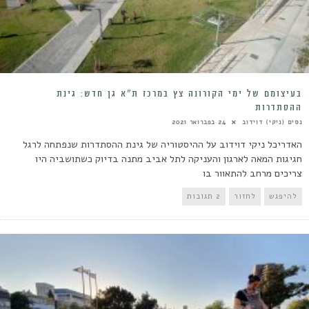
בעיצומם של ימי הקורונה צץ במרכז ת”א גן חדש: גינת
ההסתדרות
נסים (ניקי) דוידוב
24 בפברואר 2021
האדריכל ניקי דוידוב על ההיסטוריה של גינת ההסתדרות שנפתחה לרגל
חגיגות המאה לארגון והעניקה לתל אביב מתנה בדיוק כשתושביה היו
צריכים מרחב להתאוור בו
להיפגש
לחזור
2 תגובות