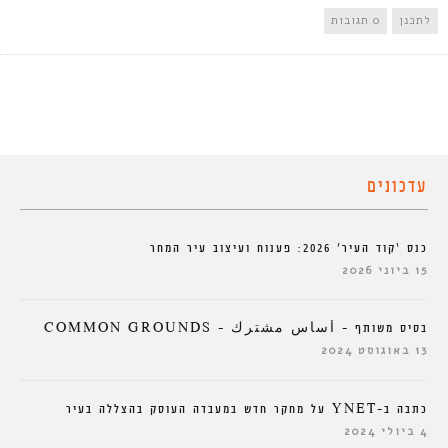
לתכנן
0 תגובות
עדכונים
כנס ‘קוד העיר’ 2026: פענוח ועיצוב עיר המחר
15 ביוני 2026
בסיס משותף – أساس مشترك – COMMON GROUNDS
13 באוגוסט 2024
כתבה ב-YNET על מחקר חדש במעבדה העוסק בהצללה בעיר
4 ביולי 2024