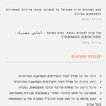
האם השכונות עדיין חשובות? על תושבים, קובעי מדיניות ואפשרויות
להתפתחות עתידית
2 ביולי 2024
קול קורא לתחרות בנושא: בסיס משותף – أساس مشترك –
COMMON GROUNDS
4 ביוני 2024
תגובות אחרונות
זוהר טל
על
מודל העיר היצירתית והמושבה העירונית
יואב קוטיק
על
מודל העיר היצירתית והמושבה העירונית
מיכל ביטון
על
שאלת הריבוי וכיכר העצמאות, נתניה
סאטיבה
על
חוסן עירוני-אזורי באמצעות אנרגיה מתחדשת
הגנן מרמת גן
על
מהו טבע עירוני? המקרה של גן העצמאות
בתל אביב