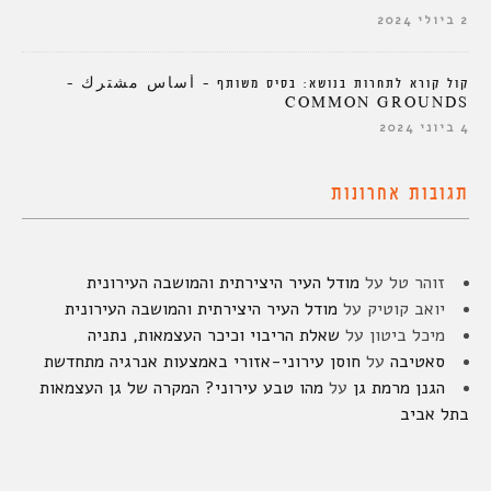
2 ביולי 2024
קול קורא לתחרות בנושא: בסיס משותף – أساس مشترك –
COMMON GROUNDS
4 ביוני 2024
תגובות אחרונות
זוהר טל
על
מודל העיר היצירתית והמושבה העירונית
יואב קוטיק
על
מודל העיר היצירתית והמושבה העירונית
מיכל ביטון
על
שאלת הריבוי וכיכר העצמאות, נתניה
סאטיבה
על
חוסן עירוני-אזורי באמצעות אנרגיה מתחדשת
הגנן מרמת גן
על
מהו טבע עירוני? המקרה של גן העצמאות
בתל אביב