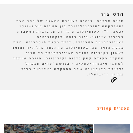
הדס צור
חברת מערכת. כיהנה כעורכת המשנה של כתב העת
והפודקסט "אורבנולוגיה" בין השנים 2016-יולי
2023. ד"ר לסוציולוגיה עירונית, בוגרת המעבדה
לעיצוב עירוני, כיום פוסט-דוקטורנטית
באוניברסיטת הארוורד, זוכת מלגת פולברייט. הדס
בעלת תואר שני בסוציולוגיה ואנתרופולוגיה ותואר
ראשון בקולנוע ומגדר מאוניברסיטת תל אביב.
מחקרה הקודם עסק בזנות ועירוניות, הייתה שותפה
למחקר אינטרדיספלינרי בנושא 'ערים חכמות'
ועבודת הדוקטורט שלה התמקדה באלימות בעיר
בעידן הדיגיטלי.
מאמרים קשורים