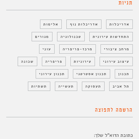
תגיות
אדריכלות
אדריכלות נוף
אלימות
התחדשות עירונית
טכנולוגיה
מגורים
מרחב ציבורי
מרכז-פריפריה
עוני
עיצוב עירוני
עירוניות
פריפריה
שכונה
תכנון
תכנון אסטרטגי
תכנון עירוני
תל אביב
תעסוקה
תעשייה
תשתיות
הרשמה לתפוצה
כתובת הדוא"ל שלך: