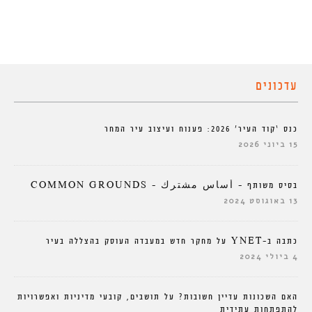
עדכונים
כנס ‘קוד העיר’ 2026: פענוח ועיצוב עיר המחר
15 ביוני 2026
בסיס משותף – أساس مشترك – COMMON GROUNDS
13 באוגוסט 2024
כתבה ב-YNET על מחקר חדש במעבדה העוסק בהצללה בעיר
4 ביולי 2024
האם השכונות עדיין חשובות? על תושבים, קובעי מדיניות ואפשרויות
להתפתחות עתידית