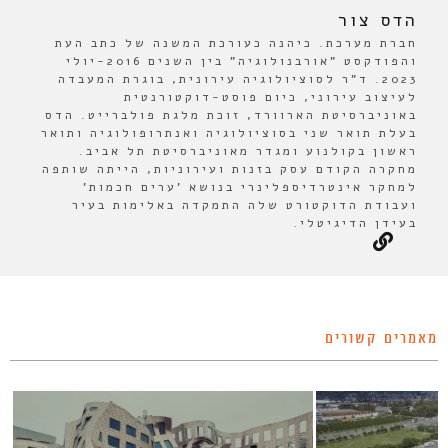
הדס צור
חברת מערכת. כיהנה כעורכת המשנה של כתב העת
והפודקסט "אורבנולוגיה" בין השנים 2016-יולי
2023. ד"ר לסוציולוגיה עירונית, בוגרת המעבדה
לעיצוב עירוני, כיום פוסט-דוקטורנטית
באוניברסיטת הארוורד, זוכת מלגת פולברייט. הדס
בעלת תואר שני בסוציולוגיה ואנתרופולוגיה ותואר
ראשון בקולנוע ומגדר מאוניברסיטת תל אביב.
מחקרה הקודם עסק בזנות ועירוניות, הייתה שותפה
למחקר אינטרדיספלינרי בנושא 'ערים חכמות'
ועבודת הדוקטורט שלה התמקדה באלימות בעיר
בעידן הדיגיטלי.
מאמרים קשורים