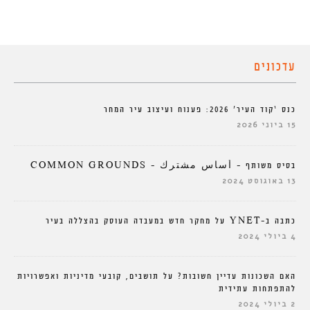
עדכונים
כנס ‘קוד העיר’ 2026: פענוח ועיצוב עיר המחר
15 ביוני 2026
בסיס משותף – أساس مشترك – COMMON GROUNDS
13 באוגוסט 2024
כתבה ב-YNET על מחקר חדש במעבדה העוסק בהצללה בעיר
4 ביולי 2024
האם השכונות עדיין חשובות? על תושבים, קובעי מדיניות ואפשרויות
להתפתחות עתידית
2 ביולי 2024