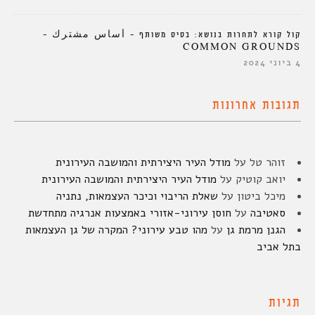
קול קורא לתחרות בנושא: בסיס משותף – أساس مشترك –
COMMON GROUNDS
4 ביוני 2024
תגובות אחרונות
זוהר טל
על
מודל העיר היצירתית והמושבה העירונית
יואב קוטיק
על
מודל העיר היצירתית והמושבה העירונית
מיכל ביטון
על
שאלת הריבוי וכיכר העצמאות, נתניה
סאטיבה
על
חוסן עירוני-אזורי באמצעות אנרגיה מתחדשת
הגנן מרמת גן
על
מהו טבע עירוני? המקרה של גן העצמאות
בתל אביב
תגיות