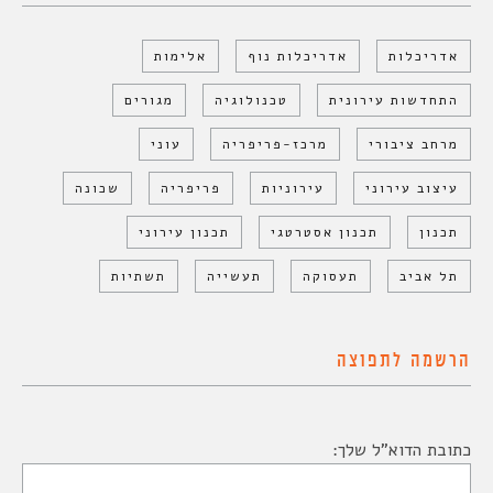
אדריכלות
אדריכלות נוף
אלימות
התחדשות עירונית
טכנולוגיה
מגורים
מרחב ציבורי
מרכז-פריפריה
עוני
עיצוב עירוני
עירוניות
פריפריה
שכונה
תכנון
תכנון אסטרטגי
תכנון עירוני
תל אביב
תעסוקה
תעשייה
תשתיות
הרשמה לתפוצה
כתובת הדוא"ל שלך: