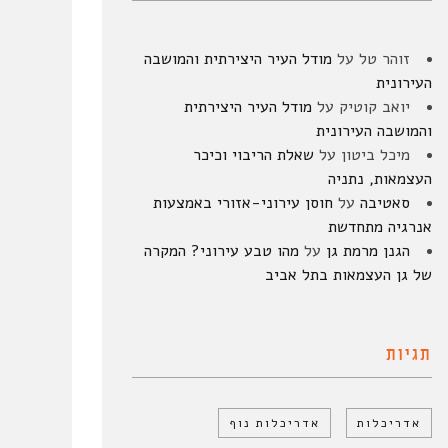
זוהר טל
על
מודל העיר היצירתית והמושבה
העירונית
יואב קוטיק
על
מודל העיר היצירתית
והמושבה העירונית
מיכל ביטון
על
שאלת הריבוי וכיכר
העצמאות, נתניה
סאטיבה
על
חוסן עירוני-אזורי באמצעות
אנרגיה מתחדשת
הגנן מרמת גן
על
מהו טבע עירוני? המקרה
של גן העצמאות בתל אביב
תגיות
אדריכלות
אדריכלות נוף