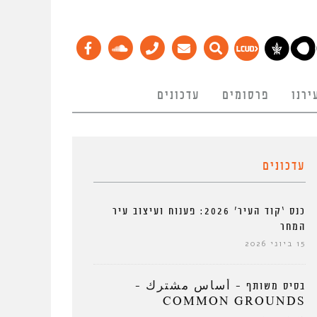
ירנו
פרסומים
עדכונים
עדכונים
כנס ‘קוד העיר’ 2026: פענוח ועיצוב עיר
המחר
15 ביוני 2026
בסיס משותף – أساس مشترك –
COMMON GROUNDS