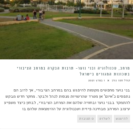
מרחב, טכנולוגיה ובני נוער- תרבות הבקרה במרחב הציבורי
בשכונות המגורים בישראל
קורל חמו גורן
1 במרץ 2021
בני נוער מחפשים מקומות להיפגש בהם במרחב הציבורי, אך לרוב הם
נתפסים כ'איום' אן מטרד שהרשויות מנסות לנהל ולבקר. מחקר חדש מבקש
להתמקד בבני נוער ובחוויה שלהם את המרחב הציבורי, לבחון כיצד משפיע
עיצוב המרחב מבחינה פיזית וטכנולוגית על ההימצאות שלהם בו
להיפגש
לשלוט
0 תגובות