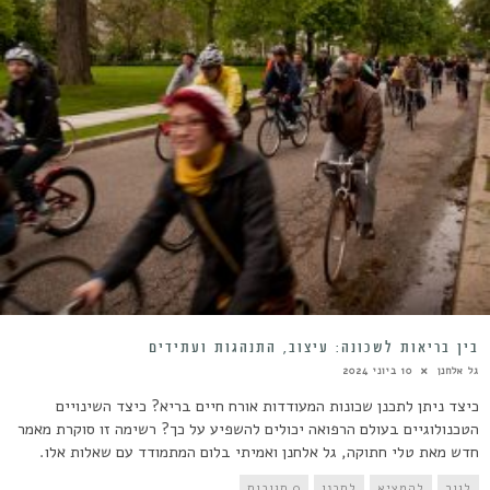
בין בריאות לשכונה: עיצוב, התנהגות ועתידים
גל אלחנן
10 ביוני 2024
כיצד ניתן לתכנן שכונות המעודדות אורח חיים בריא? כיצד השינויים
הטכנולוגיים בעולם הרפואה יכולים להשפיע על כך? רשימה זו סוקרת מאמר
חדש מאת טלי חתוקה, גל אלחנן ואמיתי בלום המתמודד עם שאלות אלו.
לגור
להמציא
לתכנן
0 תגובות