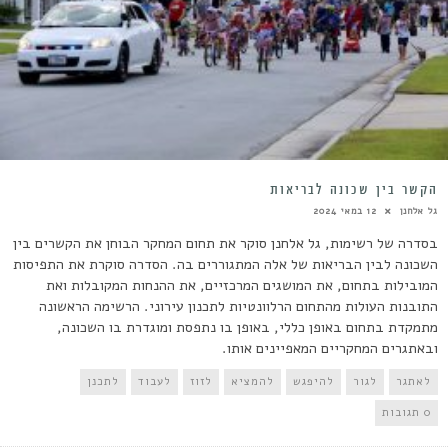
הקשר בין שכונה לבריאות
גל אלחנן
12 במאי 2024
בסדרה של רשימות, גל אלחנן סוקר את תחום המחקר הבוחן את הקשרים בין
השכונה לבין הבריאות של אלה המתגוררים בה. הסדרה סוקרת את התפיסות
המובילות בתחום, את המושגים המרכזיים, את ההנחות המקובלות ואת
התובנות העולות מהתחום הרלוונטיות לתכנון עירוני. הרשימה הראשונה
מתמקדת בתחום באופן כללי, באופן בו נתפסת ומוגדרת בו השכונה,
ובאתגרים המחקריים המאפיינים אותו.
לאתגר
לגור
להיפגש
להמציא
לזוז
לעבוד
לתכנן
0 תגובות