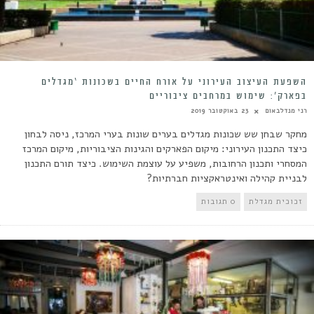
השפעת העיצוב העירוני על אורח החיים בשכונות ‘מגדלים
בפארק’: שימוש במרחבים ציבוריים
רני מנדלבאום
23 באוקטובר 2019
מחקר שבחן שש שכונות מגדלים בערים שונות בערי המרכז, ניסה לבחון
כיצד התכנון העירוני: מיקום הפארקים והגינות הציבוריות, מיקום המרכז
המסחרי ותכנון הרחובות, משפיע על עוצמת השימוש. כיצד תורם התכנון
לבניית קהילה ואינטראקציות חברתיות?
זכוכית מגדלת
0 תגובות