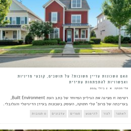
האם השכונות עדיין חשובות? על תושבים, קובעי מדיניות
ואפשרויות להתפתחות עתידית
טלי חתוקה
2 ביולי 2024
רשימה זו מציגה את הגיליון המיוחד של כתב העת Built Environment,
בעריכתה של פרופ' טלי חתוקה, העוסק בשכונות בעידן הדיגיטלי והגלובלי.
לאתגר
לגור
להיפגש
ספרים
עדכונים
0 תגובות