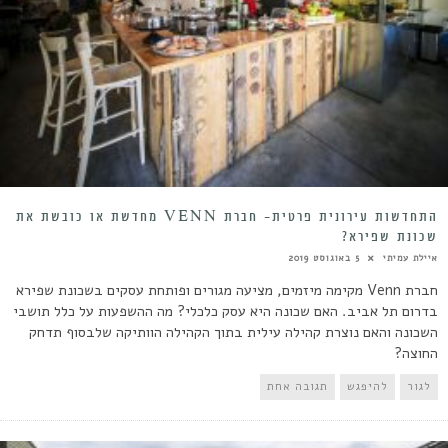
התחדשות עירונית פרטית- חברת VENN מחדשת או כובשת את
שכונת שפירא?
איילת עמיתי
5 באוגוסט 2019
חברת Venn מקימה מיזמים, מציעה מגורים ופותחת עסקים בשכונת שפירא
בדרום תל אביב. האם שכונה היא עסק כלכלי? מה ההשפעות על כלל תושבי
השכונה והאם נוצרת קהילה עילית בתוך הקהילה הוותיקה שלבסוף תדחק
החוצה?
לגור
להיפגש
תגובה אחת