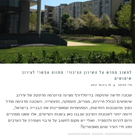
לחשוב מחדש על השיכון הציבורי: מתווה אפשרי לעירוב
שימושים
טלי חתוקה
16 בינואר 2017
שכונה חדשה שהוקמה בדיסלדורף מציגה פרוגרמה מרתקת של עירוב
שימושים הכולל תיירות, מגורים, תעסוקה, ותעשייה. השכונה מדגימה מודל
הפוך מהשכונות החדשות, המתחמיות שמאפיינות את הבנייה בישראל,
ודומה יותר לשכונות השיכון שנבנו כאן בשנות השישים, אלו שאנו ממהרים
היום להרוס ולהספיד. ואולי יש מקום לחשוב על עיבוי ושמירה על הערכים
וסוג חיי העיר שהם מאפשרים?