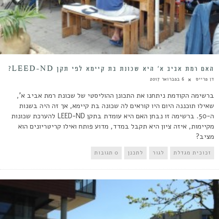
האם רמת אביב א’ היא שכונת בת קיימא לפי תקן LEED-ND?
דן פרייס
6 בפברואר 2017
ברשימה הקודמת ניתחנו את התכונן ההוליסטי של שכונת רמת אביב א',
שאילו תוכננה היום היו קוראים לה שכונה בת קיימא, אך זה היה בשנות
ה-50. ברשימה זו נבחן האם היא עומדת בתקן LEED-ND להערכת שכונות
מקיימות, איזה ציון היא תקבל במדד, מדוע פותח ואילו קריטריונים הוא
מציב?
זכוכית מגדלת
לגור
לתכנן
0 תגובות