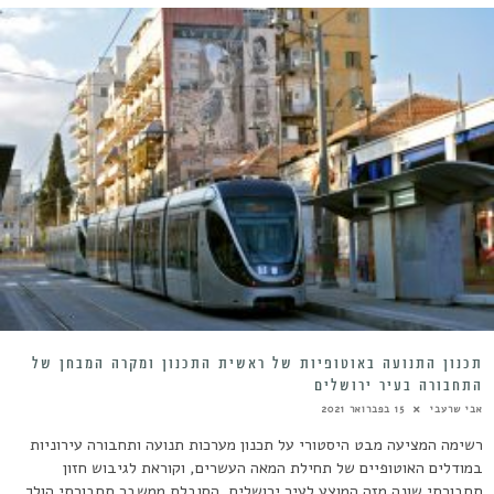
תכנון התנועה באוטופיות של ראשית התכנון ומקרה המבחן של
התחבורה בעיר ירושלים
אבי שרעבי
15 בפברואר 2021
רשימה המציעה מבט היסטורי על תכנון מערכות תנועה ותחבורה עירוניות
במודלים האוטופיים של תחילת המאה העשרים, וקוראת לגיבוש חזון
תחבורתי שונה מזה המוצע לעיר ירושלים, הסובלת ממשבר תחבורתי הולך