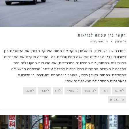
הקשר בין שכונה לבריאות
גל אלחנן
12 במאי 2024
בסדרה של רשימות, גל אלחנן סוקר את תחום המחקר הבוחן את הקשרים בין
השכונה לבין הבריאות של אלה המתגוררים בה. הסדרה סוקרת את התפיסות
המובילות בתחום, את המושגים המרכזיים, את ההנחות המקובלות ואת
התובנות העולות מהתחום הרלוונטיות לתכנון עירוני. הרשימה הראשונה
מתמקדת בתחום באופן כללי, באופן בו נתפסת ומוגדרת בו השכונה,
ובאתגרים המחקריים המאפיינים אותו.
לאתגר
לגור
להיפגש
להמציא
לזוז
לעבוד
לתכנן
0 תגובות