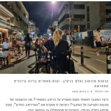
הרחבת מדרחוב נחלת בנימין- זהות מסחרית בזירה עירונית
מתחדשת
איה רוזנוולד
2 בינואר 2023
כיצד המעבר למסחר מקוון משפיע על הרחוב המסחרי? מה ההשפעה של
מגיפת הקורונה על המעבר? רשימה זו סוקרת את "המדרחוב החדש", קטע
מרחוב נחלת בנימין, והשינויים שהתחוללו בו בהקשר הזה.