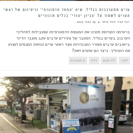
ערים מתערבבות בגליל: שיח ‘הפחד הדמוגרפי’ וניסיונם של ראשי
הערים לשמור על ‘צביון יהודי’ בכלים תכנוניים
יובל קציר ורחל אילת
29 במאי 2023
ברשימה הקודמת סקרנו את המגמות הדמוגרפיות שמובילות לתהליכי
הערבוב בערים בגליל. המעבר של צעירים ערבים עקב משבר הדיור
בישובים ערבים מעורר התנגדויות מצד ראשי ערים וכוחות המנסים למנוע
את התהליך. כיצד הם עושים זאת?
לגור
להיפגש
לזוז
0 תגובות