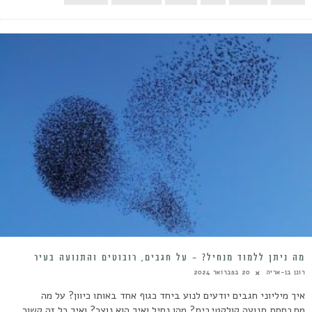
מה ניתן ללמוד מנחיל? – על חגבים, רובוטים והתנועה בעיר
רונן בן-אריה
20 בפברואר 2024
איך מיליוני חגבים יודעים לנוע ביחד כגוף אחד באותו כיוון? על מה
מתבססת תנועה קולקטיבית? מהו נחיל ואיך הוא נוצר? ואיך כל זה קשור