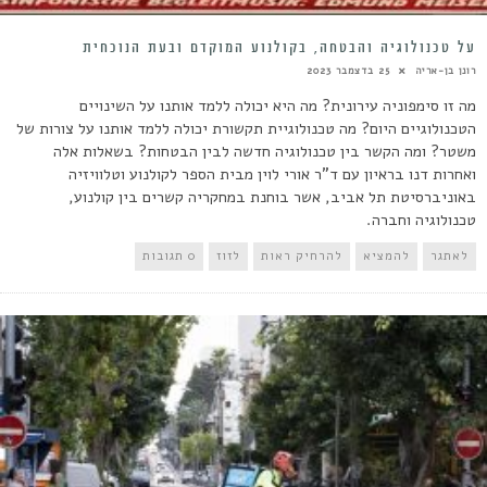
על טכנולוגיה והבטחה, בקולנוע המוקדם ובעת הנוכחית
רונן בן-אריה
25 בדצמבר 2023
מה זו סימפוניה עירונית? מה היא יכולה ללמד אותנו על השינויים
הטכנולוגיים היום? מה טכנולוגיית תקשורת יכולה ללמד אותנו על צורות של
משטר? ומה הקשר בין טכנולוגיה חדשה לבין הבטחות? בשאלות אלה
ואחרות דנו בראיון עם ד"ר אורי לוין מבית הספר לקולנוע וטלוויזיה
באוניברסיטת תל אביב, אשר בוחנת במחקריה קשרים בין קולנוע,
טכנולוגיה וחברה.
לאתגר
להמציא
להרחיק ראות
לזוז
0 תגובות