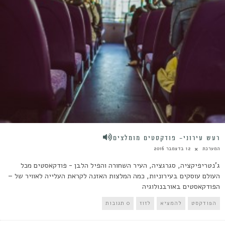
רעש עירוני- פודקסטים מומלצים
המערכת
12 בדצמבר 2016
ג'נטריפיקציה, סגרגציה, העיר השחורה והפיל הלבן - פודקאסטים מכל
העולם עוסקים בעירוניות, כמה המלצות האזנה לקראת העלייה לאוויר של –
הפודקאסטים באורבנולוגיה
הפודקסט
להמציא
לזוז
0 תגובות