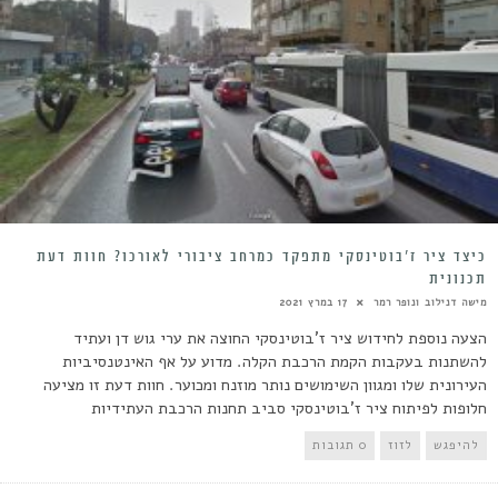
­­כיצד ציר ז’בוטינסקי מתפקד­ כמרחב ציבורי לאורכו? חוות דעת
תכנונית
מישה דנילוב ונופר רמר
17 במרץ 2021
הצעה נוספת לחידוש ציר ז’בוטינסקי החוצה את ערי גוש דן ועתיד
להשתנות בעקבות הקמת הרכבת הקלה. מדוע על אף האינטנסיביות
העירונית שלו ומגוון השימושים נותר מוזנח ומכוער. חוות דעת זו מציעה
חלופות לפיתוח ציר ז’בוטינסקי סביב תחנות הרכבת העתידיות
להיפגש
לזוז
0 תגובות