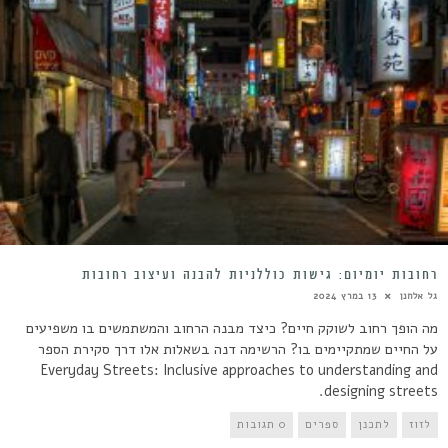
רחובות יומיום: גישות כוללניות להבנה ועיצוב רחובות
גל אלחנן
13 במרץ 2024
מה הופך רחוב לשוקק חיים? כיצד מבנה הרחוב והמשתמשים בו משפיעים
על החיים שמתקיימים בו? הרשימה דנה בשאלות אלו דרך סקירת הספר
Everyday Streets: Inclusive approaches to understanding and
designing streets.
לזוז
לתכנן
ספרים
0 תגובות