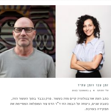
זְמַן עָבַר וּזְמַן עָתִיד
טלי חתוקה
4 בספטמבר 2023
כתב העת אורבנולוגיה קיים מזה כעשור. פרק נכבד בתוך העשור הזה,
כשבע שנים, ניצחה על הבמה הזו ד"ר הדס צור המופלאה המסיימת את
תפקידה כעורכת.