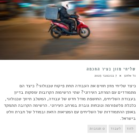
שליחי מזון בעיר החכמה
גל אלחנן
7 בנובמבר 2023
כיצד שליחי מזון חווים את העבודה תחת פיקוח טכנולוגי? כיצד הם
מתמודדים עם המרחב העירוני? שתי הרשימות הקרובות עוסקות בדיון
בעבודת השליחים, החושפת מודל חדש של עבודה, המשלב תיווך טכנולוגי,
כלכלת פלטפורמה ונוכחות גוברת במרחב העירוני. הרשימה הקרובה תתמקד
באופן ההתמודדות של השליחים עם המציאות הזאת ובמודל של חברת וולט
בישראל.
לזוז
לעבוד
0 תגובות