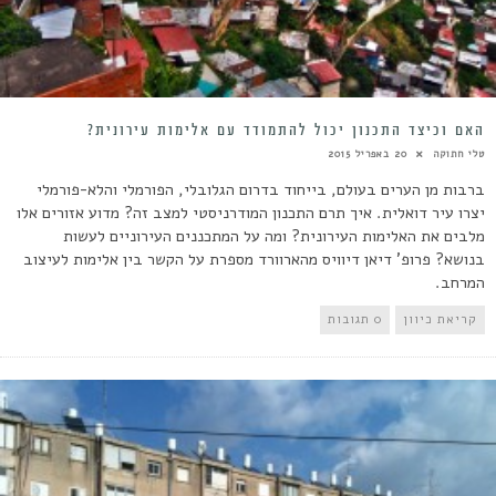
האם וכיצד התכנון יכול להתמודד עם אלימות עירונית?
טלי חתוקה
20 באפריל 2015
ברבות מן הערים בעולם, בייחוד בדרום הגלובלי, הפורמלי והלא-פורמלי
יצרו עיר דואלית. איך תרם התכנון המודרניסטי למצב זה? מדוע אזורים אלו
מלבים את האלימות העירונית? ומה על המתכננים העירוניים לעשות
בנושא? פרופ' דיאן דיוויס מהארוורד מספרת על הקשר בין אלימות לעיצוב
המרחב.
קריאת כיוון
0 תגובות