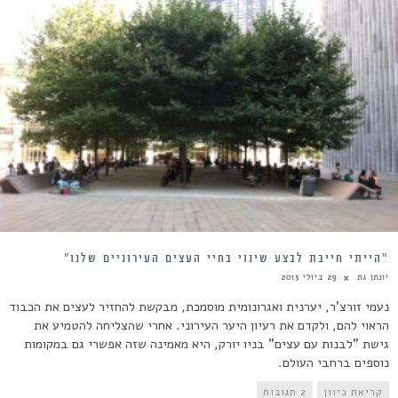
“הייתי חייבת לבצע שינוי בחיי העצים העירוניים שלנו”
יונתן גת
29 ביולי 2015
נעמי זורצ'ר, יערנית ואגרונומית מוסמכת, מבקשת להחזיר לעצים את הכבוד
הראוי להם, ולקדם את רעיון היער העירוני. אחרי שהצליחה להטמיע את
גישת "לבנות עם עצים" בניו יורק, היא מאמינה שזה אפשרי גם במקומות
נוספים ברחבי העולם.
קריאת כיוון
2 תגובות