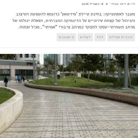
לי-ים דינה עבודי
16 באפריל 2026
מעבר לאסתטיקה: בחינת טיילת 'מידטאון' כדוגמא להשפעת העיצוב
והניהול של קצוות עירוניים על הדינמיקה החברתית, ושאלת יכולתו של
מרחב תשתיתי-עסקי לתפקד כמרחב ציבורי "אמיתי", מכיל ופתוח.
זכוכית מגדלת
לזוז
לשלוט
0 תגובות