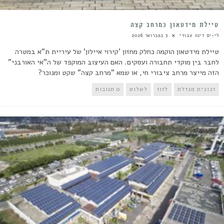
טיילת מידטאון כמרחב קצה
לי-ים דינה עבודי
3 בפברואר 2026
טיילת מידטאון הוקמה כחלק מחזון 'קירוי איילון' של עיריית ת"א במטרה
לחבר בין מוקדי תחבורה ועסקים. האם העיצוב המוקפד של ה"אי האורבני"
הזה מייצר מרחב ציבורי חי, או שמא "מרחב קצה" שקט ומנוכר?
זכוכית מגדלת
לזוז
לשלוט
0 תגובות