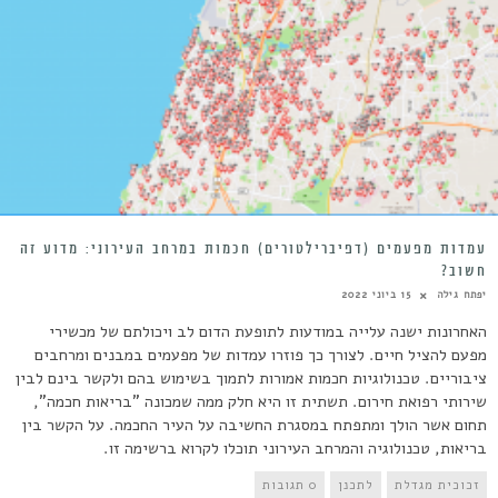
עמדות מפעמים (דפיברילטורים) חכמות במרחב העירוני: מדוע זה
חשוב?
יפתח גילה
15 ביוני 2022
האחרונות ישנה עלייה במודעות לתופעת הדום לב ויכולתם של מכשירי
מפעם להציל חיים. לצורך כך פוזרו עמדות של מפעמים במבנים ומרחבים
ציבוריים. טכנולוגיות חכמות אמורות לתמוך בשימוש בהם ולקשר בינם לבין
שירותי רפואת חירום. תשתית זו היא חלק ממה שמכונה "בריאות חכמה",
תחום אשר הולך ומתפתח במסגרת החשיבה על העיר החכמה. על הקשר בין
בריאות, טכנולוגיה והמרחב העירוני תוכלו לקרוא ברשימה זו.
זכוכית מגדלת
לתכנן
0 תגובות