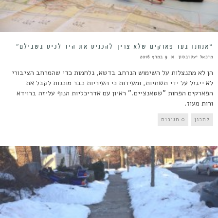
“אנחנו בעד פארקים שלא צריך להכניס את היד לכיס בשבילם”
מיכאל יעקובסון
9 במרץ 2016
הן לא מתנצלות על השימוש הנרחב בדשא, נלחמות כדי שהמרחב הציבורי
לא ייגזל על ידי תשתיות, ומעידות כי העיריות כבר מוכנות לקבל את
הפארקים הפחות "שטאנציים." ראיון עם אדריכליות הנוף עליזה ברוידא
ורות מעוז.
לתכנן
0 תגובות