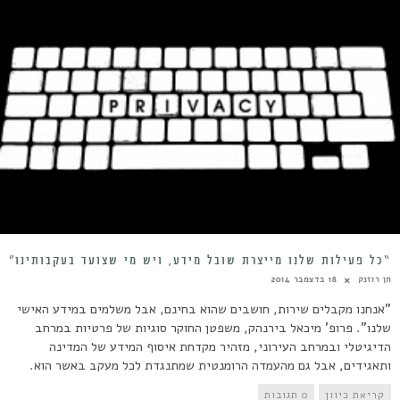
“כל פעילות שלנו מייצרת שובל מידע, ויש מי שצועד בעקבותינו”
חן רוזנק
18 בדצמבר 2014
"אנחנו מקבלים שירות, חושבים שהוא בחינם, אבל משלמים במידע האישי
שלנו". פרופ' מיכאל בירנהק, משפטן החוקר סוגיות של פרטיות במרחב
הדיגיטלי ובמרחב העירוני, מזהיר מקדחת איסוף המידע של המדינה
ותאגידים, אבל גם מהעמדה הרומנטית שמתנגדת לכל מעקב באשר הוא.
קריאת כיוון
0 תגובות