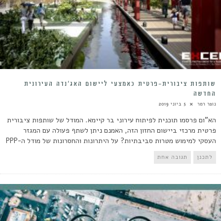
שותפות ציבורית-פרטית כאמצעי ליישום האג’נדה העירונית
החדשה
נופר רמר
5 ביוני 2019
הא"ום פרסמו תוכנית לפיתוח עירוני בר קיימא. המודל של שותפות ציבורית
פרטית מרכזי ביישום החזון הזה, האמנם ניתן לשתף פעולה עם המגזר
העסקי למימוש מטרות סביבתיות? על היתרונות והחסרונות של מודל ה-PPP
לתכנן
תגובה אחת