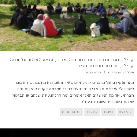
קהילה והון חברתי בשכונות בתל-אביב, הצצה לעולם של מנהל
קהילה, תרבות וספורט בעיר
מיכל קטושבסקי
16 במרץ 2022
מהו תפקידם של מרכזים קהילתיים בעיר והאם הוא מתשנה בין שכונה
לשכונה? עיריית תל אביב יפו הצהירה כי מטרתה לקדם קהילות והון
חברתי, אך מה המושגים האלו אומרים ומה הרלוונטיות שלהם או הביטוי
שלהם בשכונות השונות בעיר?
להיפגש
לעבוד
לשלוט
תגובה אחת