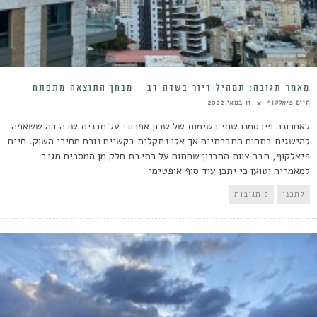
מאמר תגובה: תמהיל דיור בשדה דב – מבחן התוצאה מתפתח
חיים פיאלקוף
11 במאי 2022
לאחרונה פירסמנו שתי רשימות של שרון אפרוני על תכנית שדה דה ששאפה
להישגים בתחום החברתיים אך אלו נתקלים בקשיים נוכח מחירי השוק. חיים
פיאלקוף, חבר צוות התכנון שחתום על כתיבת חלק מן המסכים מגיב
למאמריה וטוען כי יתכן עוד סוף אופטימי
לתכנן
2 תגובות