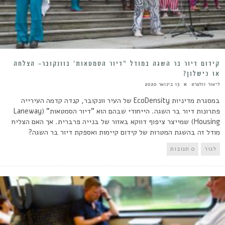
קידום דיור בר השגה במודל “דיור הסמטאות’ בוונקובר- הצלחה
או כישלון?
ליאור וולפרט
13 בינואר 2020
במסגרת מדיניות EcoDensity של העיר וונקובר, קנדה קדמה העירייה
פתרונות דיור בר השגה. הייחודי שבהם הוא "דיור הסמטאות" (Laneway
Housing) שמייצר ציפוף דווקא באזור של בנייה פרברית. אך האם הצליח
מודל זה בהשגת המטרות של קידום קיימות ואספקת דיור בר השגה?
לגור
0 תגובות