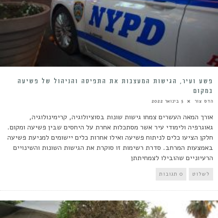
פשע ועיר, הגישות המעצבות את התפיסה והניהול של פשיעה
במקום
הדס צור
5 בינואר 2022
אורך המאה העשרים צמחו גישות שונות בסוציולוגיה, קרימינולוגיה,
גאוגרפיה ולימודי עיר אשר מסתכלות אחרת על היחסים שבין פשיעה ומקום.
חלקן הציעו כלים לניתוח פשיעה ואילו אחרות כלים יישומים למניעת פשיעה
באמצעות המרחב. סדרת רשימות זו סוקרת את הגישות השונות והשינויים
הרעיוניים שהובילו לצמחיתתן
לשלוט
0 תגובות