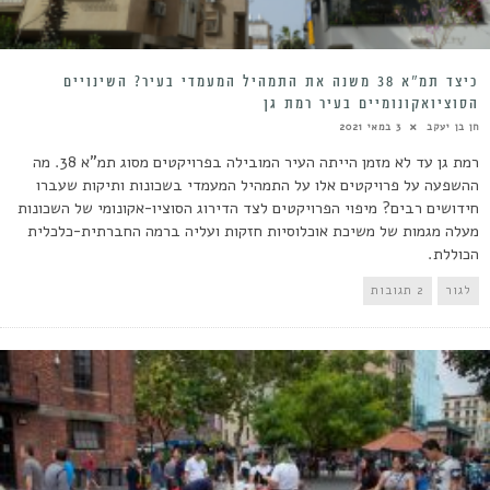
כיצד תמ”א 38 משנה את התמהיל המעמדי בעיר? השינויים
הסוציואקונומיים בעיר רמת גן
חן בן יעקב
3 במאי 2021
רמת גן עד לא מזמן הייתה העיר המובילה בפרויקטים מסוג תמ"א 38. מה
ההשפעה על פרויקטים אלו על התמהיל המעמדי בשכונות ותיקות שעברו
חידושים רבים? מיפוי הפרויקטים לצד הדירוג הסוציו-אקונומי של השכונות
מעלה מגמות של משיכת אוכלוסיות חזקות ועליה ברמה החברתית-כלכלית
הכוללת.
לגור
2 תגובות