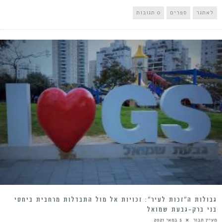
לאתגר
ספרים
0 תגובות
גבולות ה”זכות לעיר”: זכויות אל מול התבדלות מרחבית ביחסי
בני ברק-גבעת שמואל
מעיין תבור
5 במאי 2021