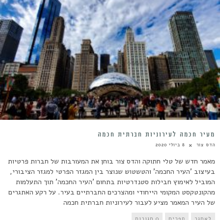
מעיר חכמה לעירוניות חברתית חכמה
הדס צור
8 ביולי 2020
מאמר חדש של טלי חתוקה והדס צור בוחן את המעורבות של חברות פרטיות
בעיצוב 'העיר החכמה' והטשטוש שנוצר בין המגזר הפרטי למגזר הציבורי,
המוביל לאימוץ חבילות סטנדרטיות בתחום 'העיר החכמה' תוך התעלמות
מהקונטקסט המקומי הייחודי ומהצרכים החברתיים בעיר. על רקע האתגרים
של העיר המאמר מציע לעבור לעירוניות חברתית חכמה
לאתגר
ספרים
0 תגובות