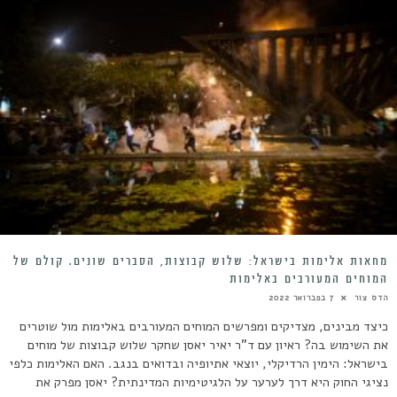
מחאות אלימות בישראל: שלוש קבוצות, הסברים שונים. קולם של
המוחים המעורבים באלימות
הדס צור
7 בפברואר 2022
כיצד מבינים, מצדיקים ומפרשים המוחים המעורבים באלימות מול שוטרים
את השימוש בה? ראיון עם ד"ר יאיר יאסן שחקר שלוש קבוצות של מוחים
בישראל: הימין הרדיקלי, יוצאי אתיופיה ובדואים בנגב. האם האלימות כלפי
נציגי החוק היא דרך לערער על הלגיטימיות המדינתית? יאסן מפרק את