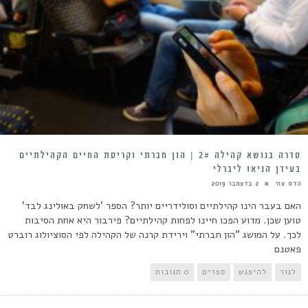
סדרה בנושא קהילה 2# | הון חברתי וקריסת החיים הקהילתיים
בעידן הניאו ליברלי
הדס צור
2 בדצמבר 2019
האם בעבר הינו קהילתיים וסולידריים יותר? הספר 'לשחק באולינג לבד'
טוען שכן. מדוע הפכו חיינו לפחות קהילתיים? פירבור היא אחת הסיבות
לכך. על המושג "הון חברתי" וירידת קרנה של הקהילה לפי הסוציולוג רוברט
פאטנם
לגור
להיפגש
ספרים
0 תגובות