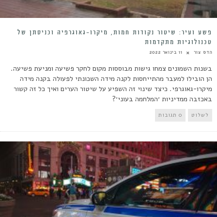
פשע ועיר: שיטור נקודות חמות, מיקרו-גאוגרפיה וכניסתן של
טכנולוגיות מתקדמות
הדס צור
11 בינואר 2022
בשנות השמונים צמחו גישות מבוססות מקום לחקר פשיעה ומניעת פשיעה.
הן הובילו למעבר מהתייחסות לקנה מידה השכונתי לפעולה בקנה מידה
מיקרו-גאוגרפי. כיצד שינוי זה השפיע על שיטור הערים ואיך כל זה קשור
באכזבה ממדיניות ׳המלחמה בעוני׳?
לשלוט
0 תגובות