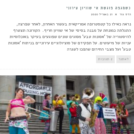
כשמגפה פוגשת אי שוויון עירוני
הדס צור
21 באפריל 2020
נראה כאילו כל קטסטרופה אמריקאית בעשור האחרון, לאחר שפרצה,
התגלתה כמונחת על מבנה בסיסי של אי שוויון חריף. הקורונה תצטרף
להיסטוריה של 'אסונות טבע' מסוגים שונים שפוגעים בעיקר באוכלוסיות
עניות של מיעוטים. על תפקידם של סוציולוגיים עירוניים בניתוח 'אסונות
טבע' ועל מצבי החירום שהפכו לשגרה
לאתגר
2 תגובות