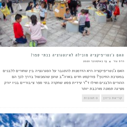
האם ג’נטריפיקציה מובילה לאינטגרציה בבתי ספר?
הדס צור
19 באוקטובר 2020
האם ג'נטריפיקציה היא הזדמנות להתגבר על הסגרגציה בין שחורים ללבנים
במערכת החינוך? פודקסט חדש בארה"ב טוען שהמכשול בדרך לכך הם
ההורים הלבנים ואילו ד"ר עידית פסט שחקרה בתי ספר ציבוריים בניו יורק
מציגה תמונה מורכבת יותר
קריאת כיוון
0 תגובות