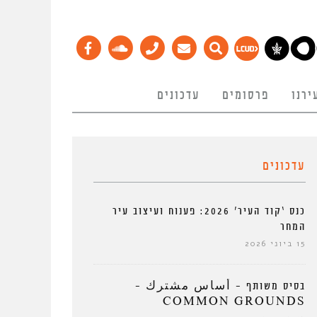
ירנו
פרסומים
עדכונים
עדכונים
כנס ‘קוד העיר’ 2026: פענוח ועיצוב עיר
המחר
15 ביוני 2026
בסיס משותף – أساس مشترك –
COMMON GROUNDS