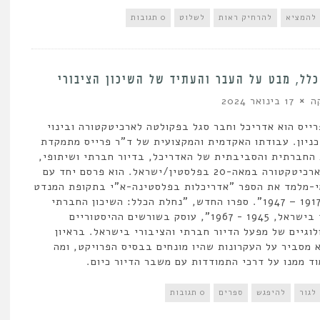
להמציא
להרחיק ראות
לשלוט
0 תגובות
לל, מבט על העבר והעתיד של השיכון הציבורי
ה
17 בינואר 2024
רייס הוא אדריכל וחבר סגל בפקולטה לארכיטקטורה ובינוי
ניון. עבודתו האקדמית והמקצועית של ד"ר פרייס מתמקדת
החברתית והסביבתית של האדריכל, בדיור חברתי ושיתופי,
ובחקר הארכיטקטורה במאה-20 בפלסטין/ישראל. הוא פרסם יחד עם
י-מלמד את הספר "אדריכלות בפלסטינה-א"י בתקופת המנדט
הבריטי 1917 – 1947". ספרו החדש, "נחלת הכלל: השיכון החברתי
והציבורי בישראל, 1945 - 1967", עוסק בשורשים ההיסטוריים
לוגיים של מפעל הדיור חברתי והציבורי בישראל. בראיון
א מסביר על העקרונות שהיו מונחים בבסיס הפרויקט, ומה
וד ממנו על דרכי התמודדות עם משבר הדיור כיום.
לגור
להיפגש
ספרים
0 תגובות