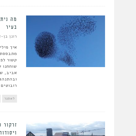
מה ניתן
בעיר
רונן בן-א
איך מילי
מתבססת ת
קשור לפי
שוחחנו ע
אביב, שמ
ובהתנהגו
רובוטים.
לאתגר
זרקור ע
ויסודות