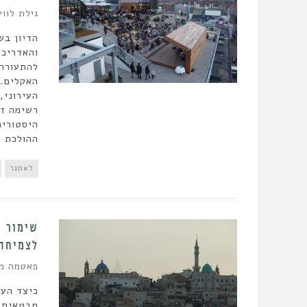
גילת לווי
הדיון בש
והאדריכל
להתעוררו
האקלים. 
העירוני,
רשימה זא
היסטורית
ההולכת ו
לאתגר
שימור א
לצמיחה 
פאטמה מו
כיצד העי
מבטאים א