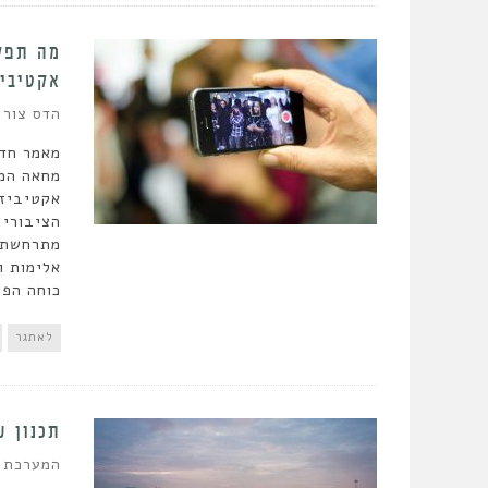
מה תפק
אקטיביז
הדס צור
מאמר חדש
מחאה המש
אקטיביזם
הציבורי 
מתרחשת ב
אלימות ו
כוחה הפו
לאתגר
תכנון ע
המערכת