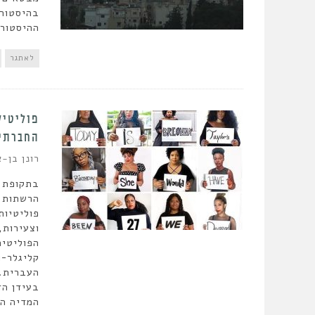
בהיסטורי
ההיסטורי
לאתגר
פוליטיק
החברתי
רונן בן-א
בתקופת ה
הרשתות ה
פוליטיות
וצעירות,
הפוליטית
קליגלר-ו
העברית. 
בעידן הד
המדיה הד