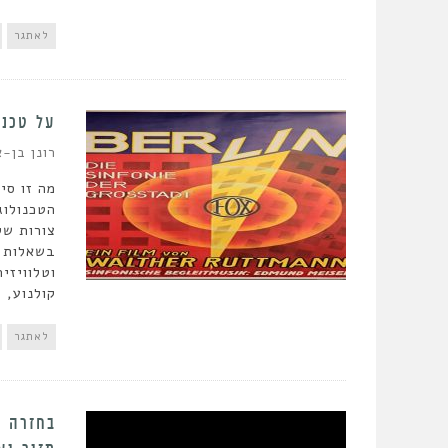
לאתגר
על טכנו
רונן בן-א
מה זו סי
הטכנולוג
צורות של
בשאלות א
וטלוויזי
קולנוע, 
לאתגר
בחזרה ל