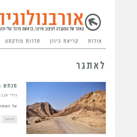
אודות
קריאת כיוון
סדרות פודקסט
לאתגר
מכתש ר
גילי ענבר
על המתח 
לאתגר