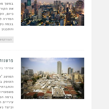
במשך מספ
את הקורס
כיום, הק
הסדרה לא
בכמה נקו
והתכנון 
הפודקסט
פרשנות 
אמיתי בל
המושג 'ח
העוסק בה
והחברתי.
משמעויות
ברמה המק
עיריית ת
וכיצד נע