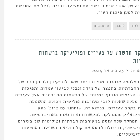
ה של אתרי שימור בשפרעם ומציעה דרכים לנצל את המורשת
ת למען פיתוח העיר.
לגור
לתכנן
0 תגובות
ה חדשה? על צעירים ופוליטיקה ברשתות
ות
ריה
23 בינואר 2024
מלחמה אנחנו נחשפים ביתר שאת לתפקידן ולכוחן הרב של
חברתיות בהפצה של מידע וככלי לביטוי עמדות ותפיסות
. השימוש הנפוץ במיוחד של הרשתות החברתיות אצל צעירים
 מעלה שאלות לגבי מעורבות פוליטית ויכולת ההשפעה
 בקרב צעירים. בנושא זה, שוחחנו עם פרופ' נטע
ילנצ'יק מהמחלקה לתקשורת ועיתונאות באוניברסיטה
המחקר שלה עוסק במעורבות חברתית ופוליטית של צעירים
יגיטלי, וביכולת לבטא את קולם וליצור השפעה באמצעות
יגיטליים.