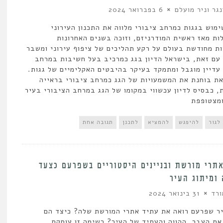
נגר וניר מועלם
6 בפברואר 2024
ימוש בגגות כמרחב ציבורי מלווה את התכנון העירוני
ות מאז ראשית המודרניזם, וזוכה בשנים האחרונות
ת מחודשת בעולם על רקע תהליכים של ציפוף עירוני ומשבר
עם זאת, בישראל הדיון בגג כמרכיב בעל חשיבות במרחב
 עדיין מוגבל ומתמקד בעיקר בהיבטים האקלימיים של גגות.
ת בוחנת את המשמעויות של הגג כמרחב ציבורי בראייה
, כבסיס לדיון עכשווי במקומו של הגג במרחב הציבורי בעיר
מצטופפת
לגור
להיפגש
להמציא
לתכנן
תגובה אחת
תרי מורשת ובניינים היסטוריים בשפרעם כצעד
ומיתוג העיר
רד
31 בינואר 2024
ר שפרעם רואה את עתיד אתרי המורשת שלה? כיצד הם
ת העבר, ההווה והעתיד של העיר? רשימה זו עוסקת