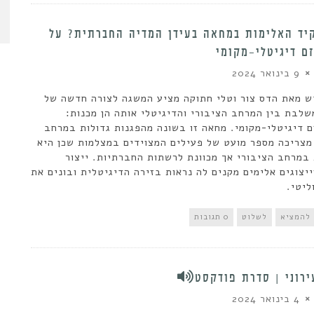
יד האלימות במחאה בעידן המדיה החברתית? על
ם דיגיטלי-מקומי
9 בינואר 2024
 מאת הדס צור וטלי חתוקה מציע המשגה לצורה חדשה של
לבת בין המרחב הציבורי והדיגיטלי אותה הן מכנות:
 דיגיטלי-מקומי. מחאה זו בשונה מהפגנות גדולות במרחב
מצריכה מספר מועט של פעילים המצוידים במצלמות שכן היא
מרחב הציבורי אך מכוונת לרשתות החברתיות. ייצור
ייצוגים אלימים מקנים לה נראות בזירה הדיגיטלית ובונים את
ליטי.
להמציא
לשלוט
0 תגובות
ירוני | סדרת פודקסט
4 בינואר 2024