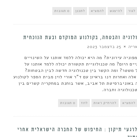
לגור
להיפגש
להמציא
לתכנן
0 תגובות
לוגיה והבטחה, בקולנוע המוקדם ובעת הנוכחית
ריה
25 בדצמבר 2023
מפוניה עירונית? מה היא יכולה ללמד אותנו על השינויים
יים היום? מה טכנולוגיית תקשורת יכולה ללמד אותנו על
 משטר? ומה הקשר בין טכנולוגיה חדשה לבין הבטחות?
לה ואחרות דנו בראיון עם ד"ר אורי לוין מבית הספר לקולנוע
ה באוניברסיטת תל אביב, אשר בוחנת במחקריה קשרים בין
טכנולוגיה וחברה.
להמציא
להרחיק ראות
לזוז
0 תגובות
רגעי תיקון : החיפוש של החברה הישראלית אחרי