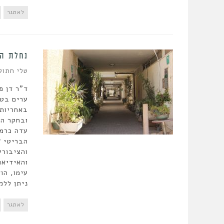
לאתגר
נחלת הכ
טלי חתוק
ד"ר דן פ
ערים בטכ
באחריות 
עדה כרמ
והאידיאו
עימו, הו
ניתן ללמ
לאתגר