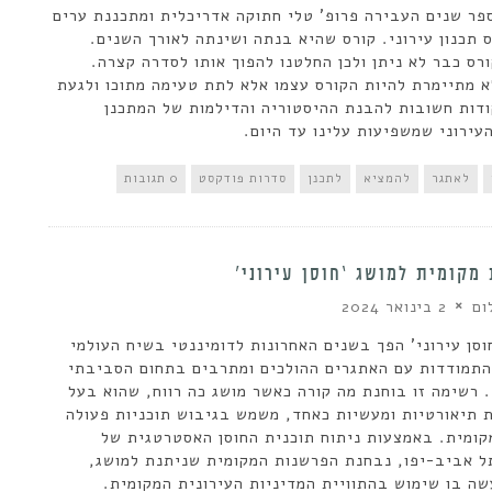
ר שנים העבירה פרופ' טלי חתוקה אדריכלית ומתכננת ערים
 תכנון עירוני. קורס שהיא בנתה ושינתה לאורך השנים.
ורס כבר לא ניתן ולכן החלטנו להפוך אותו לסדרה קצרה.
 מתיימרת להיות הקורס עצמו אלא לתת טעימה מתוכו ולגעת
דות חשובות להבנת ההיסטוריה והדילמות של המתכנן
העירוני שמשפיעות עלינו עד היום.
לאתגר
להמציא
לתכנן
סדרות פודקסט
0 תגובות
מקומית למושג ‘חוסן עירוני’
ום
2 בינואר 2024
וסן עירוני' הפך בשנים האחרונות לדומיננטי בשיח העולמי
תמודדות עם האתגרים ההולכים ומתרבים בתחום הסביבתי
 רשימה זו בוחנת מה קורה כאשר מושג כה רווח, שהוא בעל
 תיאורטיות ומעשיות כאחד, משמש בגיבוש תוכניות פעולה
ומית. באמצעות ניתוח תוכנית החוסן האסטרטגית של
ל אביב-יפו, נבחנת הפרשנות המקומית שניתנת למושג,
שה בו שימוש בהתוויית המדיניות העירונית המקומית.