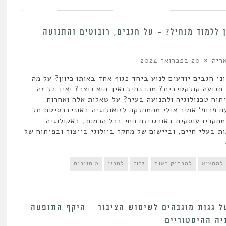
 ללמוד מנחיל? – על חגבים, רובוטים והתנועה
ריה
20 בפברואר 2024
וני חגבים יודעים לנוע ביחד כגוף אחד באותו כיוון? על מה
נועה קולקטיבית? מהו נחיל ואיך הוא נוצר? ואיך כל זה
תוח טכנולוגיה ולתנועה בעיר? על שאלות אלה ואחרות
ם פרופ' אמיר אילי מהמחלקה לזואולוגיה באוניברסיטת תל
חקריו עוסקים באורגניזם החי בכל הרמות, באקולוגיה
ת בעלי חיים, וביישום של מחקר ביולוגי בייצור ובפיתוח של
להמציא
להרחיק ראות
לזוז
לתכנן
0 תגובות
ל גגות מוגבהים לשימוש הציבור – היקף התופעה
יה ההיסטוריים