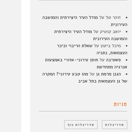
זוהר טל
על
מודל העיר היצירתית והמושבה
העירונית
יואב קוטיק
על
מודל העיר היצירתית
והמושבה העירונית
מיכל ביטון
על
שאלת הריבוי וכיכר
העצמאות, נתניה
סאטיבה
על
חוסן עירוני-אזורי באמצעות
אנרגיה מתחדשת
הגנן מרמת גן
על
מהו טבע עירוני? המקרה
של גן העצמאות בתל אביב
תגיות
אדריכלות
אדריכלות נוף